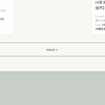
M家
城市
久石材
Posted
添市
縄の石
Tags:
沖縄県
more