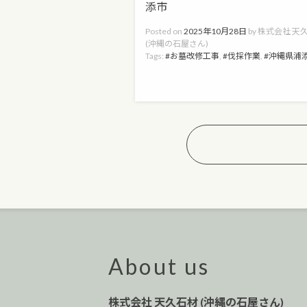
添市
Posted on
2025年10月28日
by
株式会社 天
(沖縄の石屋さん)
Tags:
お墓改修工事
,
伐採作業
,
沖縄県浦
About us
株式会社 天久石材 (沖縄の石屋さん)