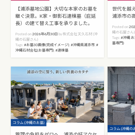
【浦添墓地公園】大切な本家のお墓を
世代を越
継ぐ決意。K家・御影石連棟墓（庇延
浦添市の
長）の建て替え工事を承りました。
Posted on
20
縄の石屋さん
Posted on
2026年6月30日
by
株式会社 天久石材 (沖
Tags:
沖縄 
縄の石屋さん)
墓専門)
Tags:
お墓3D画像(完成イメージ)
,
沖縄県浦添市
,
沖縄石材会社(お墓専門)
,
連棟墓
Categories
コラム (沖縄のお墓)
Categories
コラム (沖縄の
管理の負担をゼロへ。浦添の好アクセ