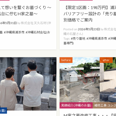
えて想いを繋ぐお墓づくり ～
【限定1区画：198万円】
高台に佇むH家之墓～
バリアフリー設計の「売り
別価格でご案内
26年5月31日
by
株式会社 天久石材 (沖
)
Posted on
2026年5月23日
by
株式会社
お墓
,
沖縄県浦添市
,
沖縄石材会社(お
縄の石屋さん)
Tags:
売り墓地
,
沖縄県浦添市
,
沖縄
墓専門)
before
after
Categories
実績紹介(沖縄のお墓)
補修工事 コン
お墓)
M家之墓改修工事・・・【