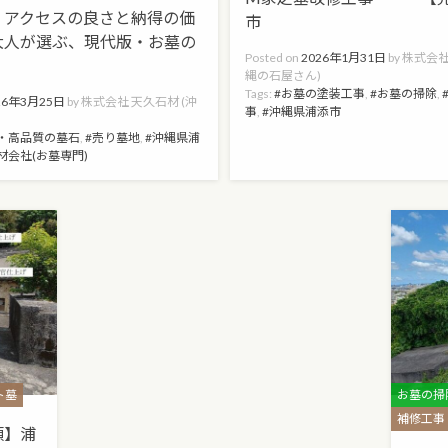
】アクセスの良さと納得の価
市
大人が選ぶ、現代版・お墓の
Posted on
2026年1月31日
by
株式会社
縄の石屋さん)
Tags:
お墓の塗装工事
,
お墓の掃除
,
26年3月25日
by
株式会社 天久石材 (沖
事
,
沖縄県浦添市
)
・高品質の墓石
,
売り墓地
,
沖縄県浦
材会社(お墓専門)
Categorie
ト墓
お墓の掃
補修工事
頼】浦