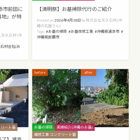
浦添市前田に
【清明祭】お墓掃除代行のご紹介
墓地」が特
Posted on
2026年4月18日
by
株式会社 天久石材 (沖
縄の石屋さん)
Tags:
お墓の掃除
,
お墓改修工事
,
沖縄県浦添市
,
 天久石材 (沖
沖縄県那覇市
石材会社(お
before
after
Categories
クリート墓
お墓の掃除
実績紹介(沖縄のお墓)
補修工事 コンクリート墓
完了】浦添