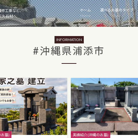
ホーム
選べるお墓のタイプ
補修工事など、
Home
Type
天久石材へ
INFORMATION
#沖縄県浦添市
Categories
お墓)
実績紹介(沖縄のお墓)