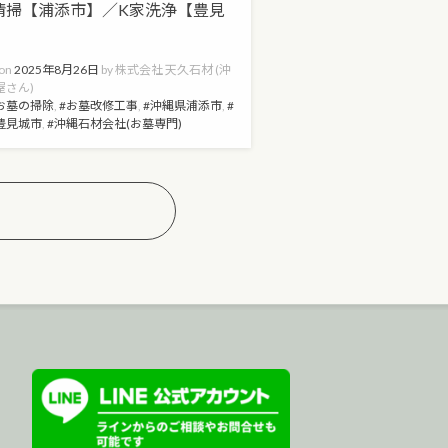
清掃【浦添市】／K家洗浄【豊見
】
 on
2025年8月26日
by
株式会社 天久石材 (沖
屋さん)
お墓の掃除
,
お墓改修工事
,
沖縄県浦添市
,
豊見城市
,
沖縄石材会社(お墓専門)