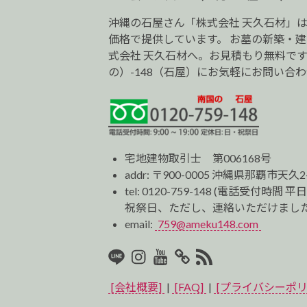
沖縄の石屋さん「株式会社 天久石材」
価格で提供しています。 お墓の新築・
式会社 天久石材へ。お見積もり無料です。0
の）-148（石屋）にお気軽にお問い合
宅地建物取引士 第006168号
addr: 〒900-0005 沖縄県那覇市天久2
tel:
0120-759-148
(電話受付時間 平日
祝祭日、ただし、連絡いただけました
email:
759@ameku148.com
LINE
Instagram
Youtube
マ
RSS2
イ
[会社概要]
|
[FAQ]
|
[プライバシーポリ
ベ