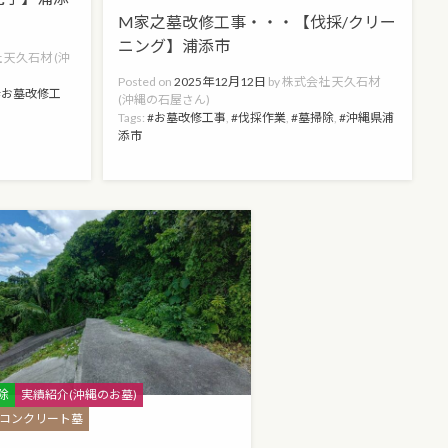
M家之墓改修工事・・・【伐採/クリー
ニング】浦添市
 天久石材 (沖
Posted on
2025年12月12日
by
株式会社 天久石材
お墓改修工
(沖縄の石屋さん)
Tags:
お墓改修工事
,
伐採作業
,
墓掃除
,
沖縄県浦
添市
s
除
実績紹介(沖縄のお墓)
 コンクリート墓