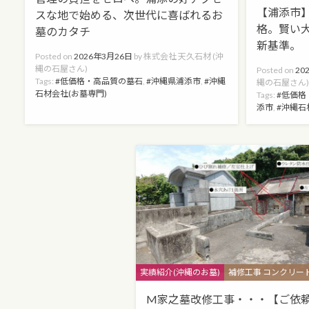
【浦添市
スな地で始める、次世代に喜ばれるお
格。賢い
墓のカタチ
新基準。
Posted on
2026年3月26日
by
株式会社 天久石材 (沖
縄の石屋さん)
Posted on
20
Tags:
低価格・高品質の墓石
,
沖縄県浦添市
,
沖縄
縄の石屋さん
石材会社(お墓専門)
Tags:
低価格
添市
,
沖縄石
Categories
実績紹介(沖縄のお墓)
補修工事 コンクリー
M家之墓改修工事・・・【ご依