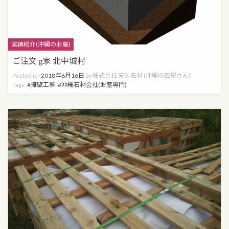
Categories
実績紹介(沖縄のお墓)
ご注文 g家 北中城村
Posted on
2018年6月16日
by
株式会社 天久石材 (沖縄の石屋さん)
Tags:
擁壁工事
,
沖縄石材会社(お墓専門)