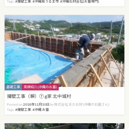
Tags:
擁壁工事
,
沖縄県うるま市
,
沖縄石材会社(お墓専門)
Categories
基礎工事
実績紹介(沖縄のお墓)
擁壁工事（塀）⑦ g家 北中城村
Posted on
2018年11月30日
by
株式会社 天久石材 (沖縄の石屋さん)
Tags:
擁壁工事
,
沖縄 お墓