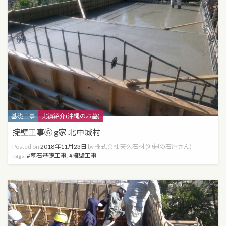
Categories
基礎工事
実績紹介(沖縄のお墓)
擁壁工事⑥ g家 北中城村
Posted on
2018年11月23日
by
株式会社 天久石材 (沖縄の石屋さん)
Tags:
墓石基礎工事
,
擁壁工事