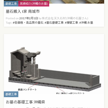
Categories
基礎工事
実績紹介(沖縄のお墓)
墓石搬入 t家 南城市
Posted on
2017年2月1日
by
株式会社 天久石材 (沖縄の石屋さん)
Tags:
低価格・高品質の墓石
,
墓石基礎工事
,
擁壁工事
,
沖縄 お墓
Categories
基礎工事
お墓の基礎工事 沖縄県