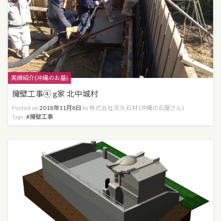
Categories
実績紹介(沖縄のお墓)
擁壁工事④ g家 北中城村
Posted on
2018年11月8日
by
株式会社 天久石材 (沖縄の石屋さん)
Tags:
擁壁工事