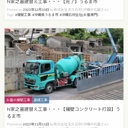
N家之墓建替え工事・・・【完了】うるま市
Posted on
2023年12月10日
by
株式会社 天久石材 (沖縄の石屋さん)
Tags:
擁壁工事
,
沖縄県うるま市
,
沖縄石材会社(お墓専門)
Categories
お墓の擁壁工事
基礎工事
N家之墓建替え工事・・・【擁壁コンクリート打設】う
るま市
Posted on
2023年11月11日
by
株式会社 天久石材 (沖縄の石屋さん)