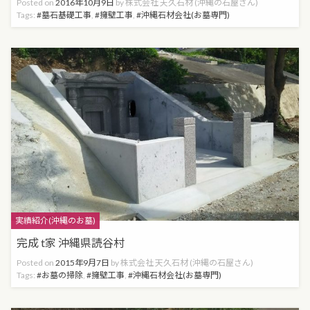
Posted on
2016年10月9日
by
株式会社 天久石材 (沖縄の石屋さん)
Tags:
墓石基礎工事
,
擁壁工事
,
沖縄石材会社(お墓専門)
Categories
実績紹介(沖縄のお墓)
完成 t家 沖縄県読谷村
Posted on
2015年9月7日
by
株式会社 天久石材 (沖縄の石屋さん)
Tags:
お墓の掃除
,
擁壁工事
,
沖縄石材会社(お墓専門)