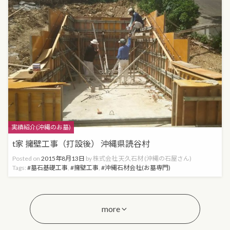
Categories
実績紹介(沖縄のお墓)
t家 擁壁工事（打設後） 沖縄県読谷村
Posted on
2015年8月13日
by
株式会社 天久石材 (沖縄の石屋さん)
Tags:
墓石基礎工事
,
擁壁工事
,
沖縄石材会社(お墓専門)
more