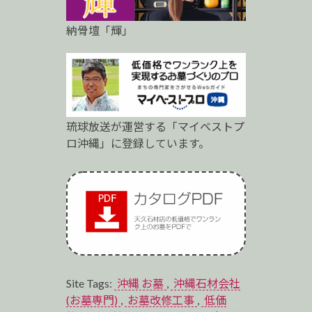
納骨壇「輝」
琉球放送が運営する「マイベストプ
ロ沖縄」に登録しています。
Site Tags:
沖縄 お墓
,
沖縄石材会社
(お墓専門)
,
お墓改修工事
,
低価