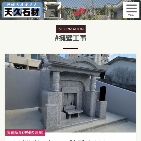
Skip
to
content
INFORMATION
#擁壁工事
Categories
実績紹介(沖縄のお墓)