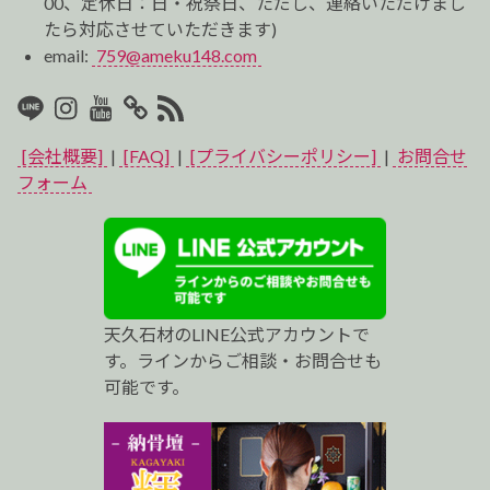
00、定休日：日・祝祭日、ただし、連絡いただけまし
たら対応させていただきます)
email:
759@ameku148.com
LINE
Instagram
Youtube
マ
RSS2
イ
[会社概要]
|
[FAQ]
|
[プライバシーポリシー]
|
お問合せ
ベ
フォーム
ス
ト
プ
天久石材のLINE公式アカウントで
ロ
す。ラインからご相談・お問合せも
可能です。