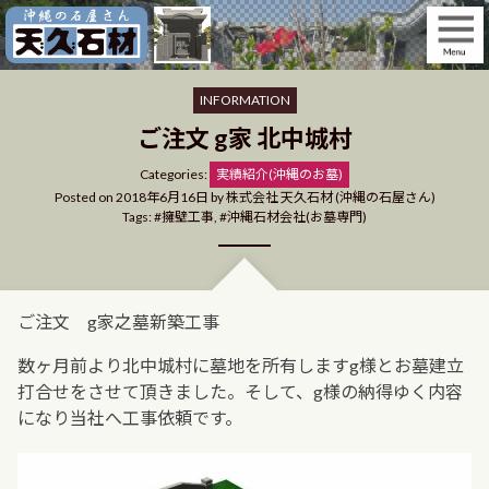
Skip
to
content
INFORMATION
ご注文 g家 北中城村
Categories
Categories:
実績紹介(沖縄のお墓)
Posted on
2018年6月16日
by
株式会社 天久石材 (沖縄の石屋さん)
Tags:
擁壁工事
,
沖縄石材会社(お墓専門)
ご注文 g家之墓新築工事
数ヶ月前より北中城村に墓地を所有しますg様とお墓建立
打合せをさせて頂きました。そして、g様の納得ゆく内容
になり当社へ工事依頼です。