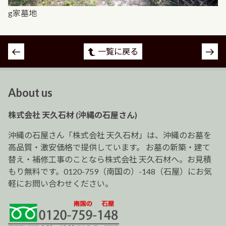
g家墓地
投
一覧に戻る
稿
ナ
ビ
About us
ゲ
ー
株式会社 天久石材 (沖縄の石屋さん)
シ
ョ
沖縄の石屋さん「株式会社 天久石材」は、沖縄のお墓を
ン
高品質・激安価格で提供しています。 お墓の新築・建て
替え・補修工事のことなら株式会社 天久石材へ。お見積
もり無料です。0120-759（南国の）-148（石屋）にお気
軽にお問い合わせください。