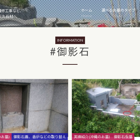
ホーム
選べるお墓のタイプ
補修工事など、
Home
Type
天久石材へ
INFORMATION
#御影石
Categories
お墓)
御影石蓋、香炉などの取り替え
実績紹介(沖縄のお墓)
御影石仮墓