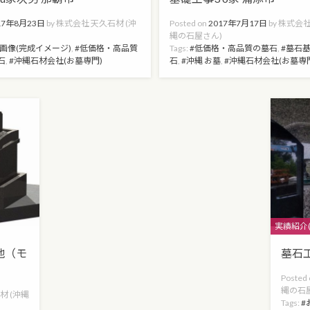
17年8月23日
by
株式会社 天久石材 (沖
Posted on
2017年7月17日
by
株式会社
)
縄の石屋さん)
D画像(完成イメージ)
,
低価格・高品質
Tags:
低価格・高品質の墓石
,
墓石
石
,
沖縄石材会社(お墓専門)
石
,
沖縄 お墓
,
沖縄石材会社(お墓専
Categorie
実績紹介
地（モ
墓石工
Posted
縄の石
材 (沖縄
Tags: