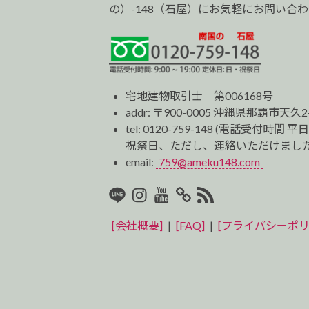
の）-148（石屋）にお気軽にお問い合
宅地建物取引士 第006168号
addr: 〒900-0005 沖縄県那覇市天久2
tel:
0120-759-148
(電話受付時間 平日
祝祭日、ただし、連絡いただけました
email:
759@ameku148.com
LINE
Instagram
Youtube
マ
RSS2
イ
[会社概要]
|
[FAQ]
|
[プライバシーポリ
ベ
ス
ト