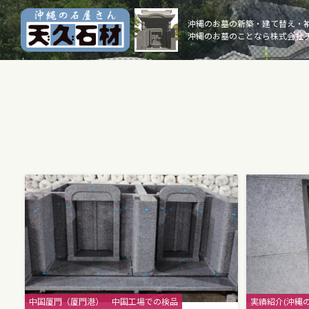
Skip
to
沖縄のお墓の新築・建て替え・
沖縄のお墓のことなら株式会社 
content
Categories
Categories
中国厦門（厦門港）
中国工場での検品
実績紹介(沖縄の