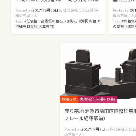
Posted on
2017年8月30日
by
株式会社 天久石材 (沖
Posted on
20
縄の石屋さん)
縄の石屋さん
Tags:
低価格・高品質の墓石
,
御影石
,
沖縄 お墓
,
Tags:
お墓3
沖縄石材会社(お墓専門)
の墓石
,
御影
Categories
お知らせ
実績紹介(沖縄のお墓)
売り墓地 浦添市前田区画整理墓
ノレール経塚駅前）
Posted on
2017年7月7日
by
株式会社 天久石
の石屋さん)