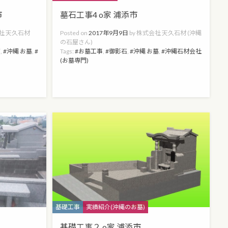
市
墓石工事4 o家 浦添市
社 天久石材
Posted on
2017年9月9日
by
株式会社 天久石材 (沖縄
の石屋さん)
石
,
沖縄 お墓
,
Tags:
お墓工事
,
御影石
,
沖縄 お墓
,
沖縄石材会社
(お墓専門)
Categories
基礎工事
実績紹介(沖縄のお墓)
基礎工事２ o家 浦添市