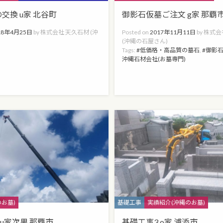
交換 u家 北谷町
御影石仮墓ご注文 g家 那覇
18年4月25日
by
株式会社 天久石材 (沖
Posted on
2017年11月11日
by
株式会
)
(沖縄の石屋さん)
Tags:
低価格・高品質の墓石
,
御影
沖縄石材会社(お墓専門)
Categories
お墓)
基礎工事
実績紹介(沖縄のお墓)
 u家次男 那覇市
基礎工事3 o家 浦添市