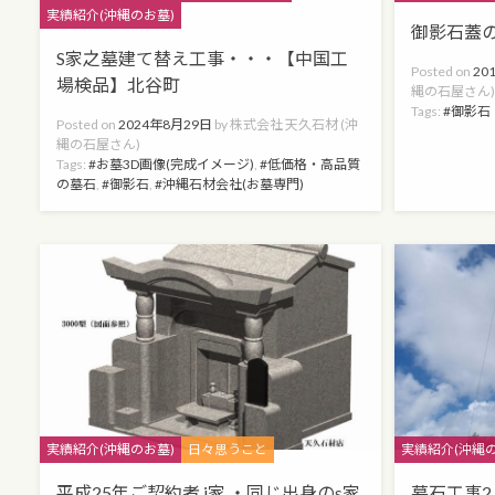
実績紹介(沖縄のお墓)
御影石蓋の
S家之墓建て替え工事・・・【中国工
Posted on
20
場検品】北谷町
縄の石屋さん
Tags:
御影石
Posted on
2024年8月29日
by
株式会社 天久石材 (沖
縄の石屋さん)
Tags:
お墓3D画像(完成イメージ)
,
低価格・高品質
の墓石
,
御影石
,
沖縄石材会社(お墓専門)
Categories
Categories
実績紹介(沖縄のお墓)
日々思うこと
実績紹介(沖縄の
平成25年ご契約者 i家 ・同じ出身のs家
墓石工事2