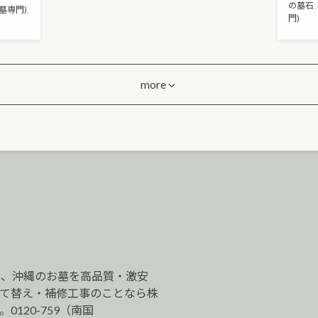
の墓石
,
墓専門)
,
門)
more
は、沖縄のお墓を高品質・激安
建て替え・補修工事のことなら株
120-759（南国