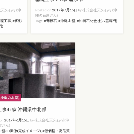
 天久石材 (沖
Posted on
2017年7月15日
by
株式会社 天久石材 (沖
縄の石屋さん)
基礎工事
,
御影
Tags:
御影石
,
沖縄 お墓
,
沖縄石材会社(お墓専門)
門)
s
(沖縄のお墓)
事4 t家 沖縄県中北部
 on
2017年6月15日
by
株式会社 天久石材 (沖
屋さん)
お墓3D画像(完成イメージ)
,
低価格・高品質