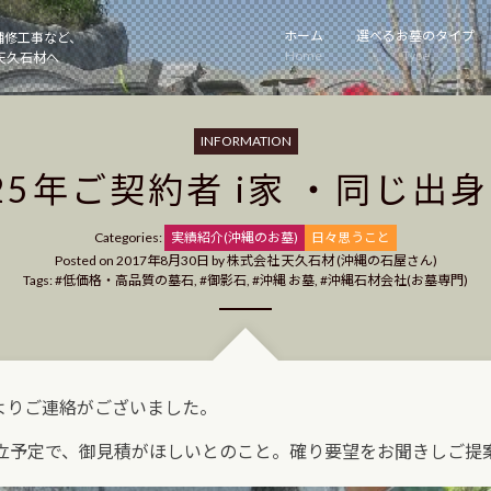
ホーム
選べるお墓のタイプ
補修工事など、
Home
Type
天久石材へ
INFORMATION
25年ご契約者 i家 ・同じ出身
Categories
Categories:
実績紹介(沖縄のお墓)
日々思うこと
Posted on
2017年8月30日
by
株式会社 天久石材 (沖縄の石屋さん)
Tags:
低価格・高品質の墓石
,
御影石
,
沖縄 お墓
,
沖縄石材会社(お墓専門)
様よりご連絡がございました。
立予定で、御見積がほしいとのこと。確り要望をお聞きしご提