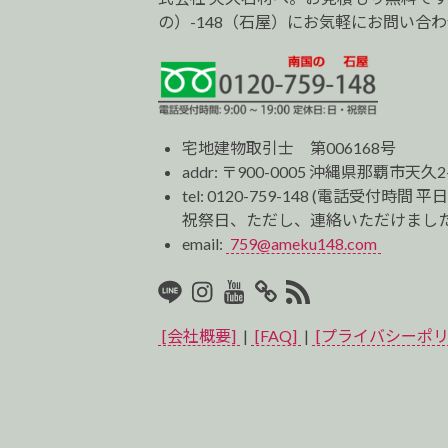
の）-148（石屋）にお気軽にお問い合
宅地建物取引士 第006168号
addr: 〒900-0005 沖縄県那覇市天久2
tel:
0120-759-148
(電話受付時間 平日
祝祭日、ただし、連絡いただけました
email:
759@ameku148.com
LINE
Instagram
Youtube
マ
RSS2
イ
[会社概要]
|
[FAQ]
|
[プライバシーポリ
ベ
ス
ト