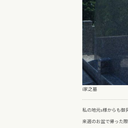
i家之墓
私の地元s様からも御
来週のお盆で帰った際