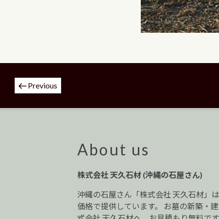
投
Previous
稿
ナ
ビ
ゲ
ー
About us
シ
ョ
株式会社 天久石材 (沖縄の石屋さん)
ン
沖縄の石屋さん「株式会社 天久石材」
価格で提供しています。 お墓の新築・
式会社 天久石材へ。お見積もり無料です。0