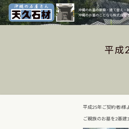
Skip
to
沖縄のお墓の新築・建て替え・
沖縄のお墓のことなら株式会社 
content
平成
平成25年ご契約者i
ご親族のお墓を2基建