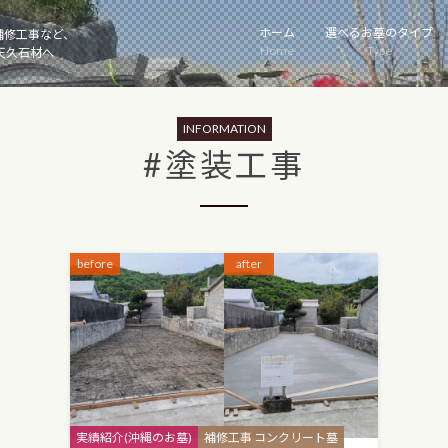
ホーム
選べるお墓のタイプ
補修工事など、
Home
Type
天久石材へ
INFORMATION
#塗装工事
before
after
Categories
実績紹介(沖縄のお墓)
補修工事 コンクリート墓