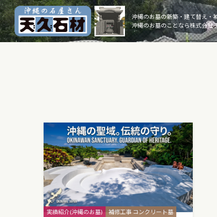
Skip
to
沖縄のお墓の新築・建て替え・
沖縄のお墓のことなら株式会社 
content
Categories
実績紹介(沖縄のお墓)
補修工事 コンクリート墓