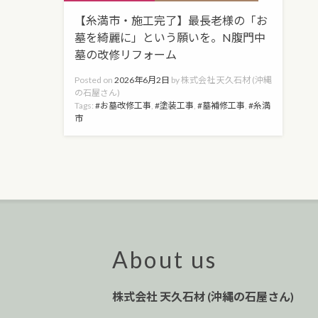
【糸満市・施工完了】最長老様の「お
墓を綺麗に」という願いを。N腹門中
墓の改修リフォーム
Posted on
2026年6月2日
by
株式会社 天久石材 (沖縄
の石屋さん)
Tags:
お墓改修工事
,
塗装工事
,
墓補修工事
,
糸満
市
About us
株式会社 天久石材 (沖縄の石屋さん)