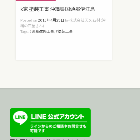
k家 塗装工事 沖縄県国頭郡伊江島
Posted on
2015年4月23日
by
株式会社 天久石材 (沖
縄の石屋さん)
Tags:
お墓改修工事
,
塗装工事