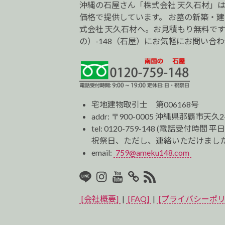
沖縄の石屋さん「株式会社 天久石材」
価格で提供しています。 お墓の新築・
式会社 天久石材へ。お見積もり無料です。0
の）-148（石屋）にお気軽にお問い合
宅地建物取引士 第006168号
addr: 〒900-0005 沖縄県那覇市天久2
tel:
0120-759-148
(電話受付時間 平日
祝祭日、ただし、連絡いただけました
email:
759@ameku148.com
LINE
Instagram
Youtube
マ
RSS2
イ
[会社概要]
|
[FAQ]
|
[プライバシーポリ
ベ