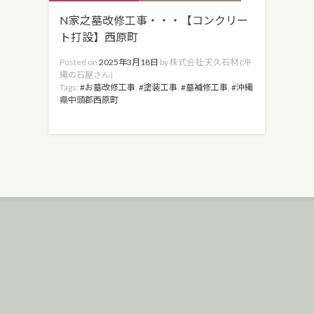
N家之墓改修工事・・・【コンクリー
ト打設】西原町
Posted on
2025年3月18日
by
株式会社 天久石材 (沖
縄の石屋さん)
Tags:
お墓改修工事
,
塗装工事
,
墓補修工事
,
沖縄
県中頭郡西原町