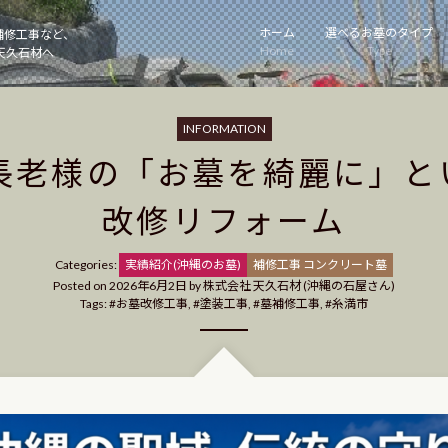
ホーム
選べるお墓のタイプ
補修工事など、
Home
Type
天久石材へ
INFORMATION
長老様の「お墓を綺麗に」と
改修リフォーム
Categories
Categories:
実績紹介(沖縄のお墓)
補修工事 コンクリート墓
Posted on
2026年6月2日
by
株式会社 天久石材 (沖縄の石屋さん)
Tags:
お墓改修工事
,
塗装工事
,
墓補修工事
,
糸満市