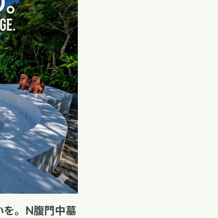
いを。N腹門中墓