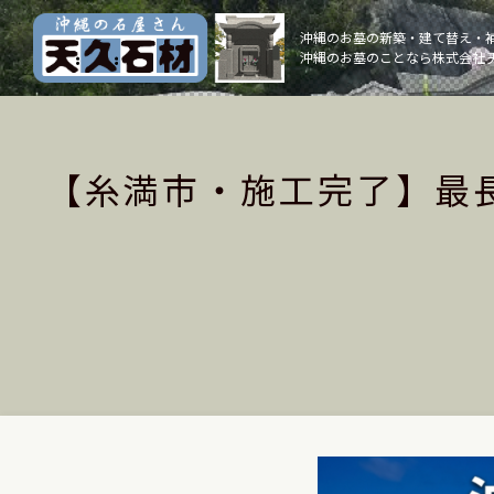
Skip
to
沖縄のお墓の新築・建て替え・
沖縄のお墓のことなら株式会社 
content
【糸満市・施工完了】最