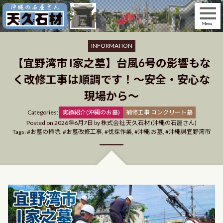
Skip
to
content
INFORMATION
【宜野湾市 I家之墓】台風6号の影響もな
く改修工事は順調です！〜安全・安心な
現場から〜
Categories
Categories:
実績紹介(沖縄のお墓)
補修工事 コンクリート墓
Posted on
2026年6月7日
by
株式会社 天久石材 (沖縄の石屋さん)
Tags:
お墓の掃除
,
お墓改修工事
,
伐採作業
,
沖縄 お墓
,
沖縄県宜野湾市