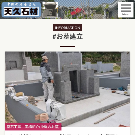
Skip
to
content
INFORMATION
#お墓建立
Categories
墓石工事
実績紹介(沖縄のお墓)