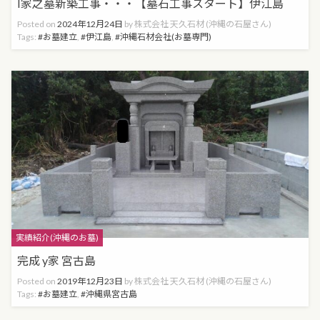
I家之墓新築工事・・・【墓石工事スタート】伊江島
Posted on
2024年12月24日
by
株式会社 天久石材 (沖縄の石屋さん)
Tags:
お墓建立
,
伊江島
,
沖縄石材会社(お墓専門)
Categories
実績紹介(沖縄のお墓)
完成 y家 宮古島
Posted on
2019年12月23日
by
株式会社 天久石材 (沖縄の石屋さん)
Tags:
お墓建立
,
沖縄県宮古島