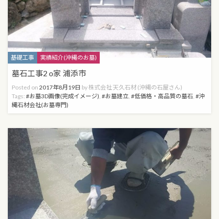
Categories
基礎工事
実績紹介(沖縄のお墓)
墓石工事2 o家 浦添市
Posted on
2017年8月19日
by
株式会社 天久石材 (沖縄の石屋さん)
Tags:
お墓3D画像(完成イメージ)
,
お墓建立
,
低価格・高品質の墓石
,
沖
縄石材会社(お墓専門)