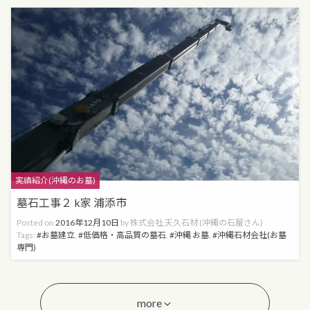
Categories
実績紹介(沖縄のお墓)
墓石工事２ k家 浦添市
Posted on
2016年12月10日
by
株式会社 天久石材 (沖縄の石屋さん)
Tags:
お墓建立
,
低価格・高品質の墓石
,
沖縄 お墓
,
沖縄石材会社(お墓
専門)
more