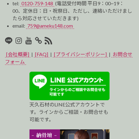
tel:
0120-759-148
(電話受付時間 平日9：00~19：
00、定休日：日・祝祭日、ただし、連絡いただけまし
たら対応させていただきます)
email:
759@ameku148.com
LINE
Instagram
Youtube
マ
RSS2
イ
[会社概要]
|
[FAQ]
|
[プライバシーポリシー]
|
お問合せ
ベ
フォーム
ス
ト
プ
天久石材のLINE公式アカウントで
ロ
す。ラインからご相談・お問合せも
可能です。