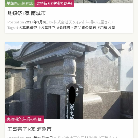
Categories
地鎮祭、納骨式
実績紹介(沖縄のお墓)
地鎮祭 t家 南城市
Posted on
2017年1月9日
by
株式会社 天久石材 (沖縄の石屋さん)
Tags:
お墓地鎮祭
,
お墓建立
,
低価格・高品質の墓石
,
沖縄 お墓
Categories
実績紹介(沖縄のお墓)
工事完了 k家 浦添市
Posted on
2016年12月15日
by
株式会社 天久石材 (沖縄の石屋さん)