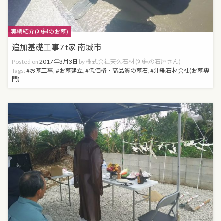
Categories
実績紹介(沖縄のお墓)
追加基礎工事7 t家 南城市
Posted on
2017年3月3日
by
株式会社 天久石材 (沖縄の石屋さん)
Tags:
お墓工事
,
お墓建立
,
低価格・高品質の墓石
,
沖縄石材会社(お墓専
門)