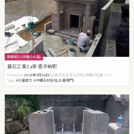
Categories
実績紹介(沖縄のお墓)
墓石工事2 a家 嘉手納町
Posted on
2018年4月26日
by
株式会社 天久石材 (沖縄の石屋さん)
Tags:
お墓建立
,
沖縄石材会社(お墓専門)