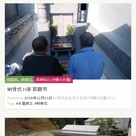
Categories
地鎮祭、納骨式
実績紹介(沖縄のお墓)
納骨式 H家 那覇市
Posted on
2018年12月21日
by
株式会社 天久石材 (沖縄の石屋さん)
Tags:
お墓建立
,
納骨式