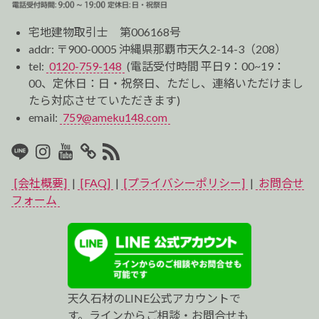
宅地建物取引士 第006168号
addr: 〒900-0005 沖縄県那覇市天久2-14-3（208）
tel:
0120-759-148
(電話受付時間 平日9：00~19：
00、定休日：日・祝祭日、ただし、連絡いただけまし
たら対応させていただきます)
email:
759@ameku148.com
LINE
Instagram
Youtube
マ
RSS2
イ
[会社概要]
|
[FAQ]
|
[プライバシーポリシー]
|
お問合せ
ベ
フォーム
ス
ト
プ
天久石材のLINE公式アカウントで
ロ
す。ラインからご相談・お問合せも