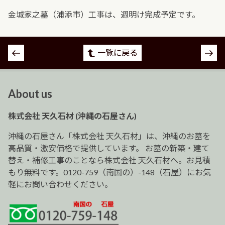
金城家之墓（浦添市）工事は、週明け完成予定です。
投
一覧に戻る
稿
ナ
ビ
About us
ゲ
ー
株式会社 天久石材 (沖縄の石屋さん)
シ
ョ
沖縄の石屋さん「株式会社 天久石材」は、沖縄のお墓を
ン
高品質・激安価格で提供しています。 お墓の新築・建て
替え・補修工事のことなら株式会社 天久石材へ。お見積
もり無料です。0120-759（南国の）-148（石屋）にお気
軽にお問い合わせください。