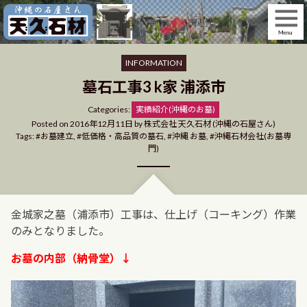
Skip
to
content
INFORMATION
墓石工事3 k家 浦添市
Categories
Categories:
実績紹介(沖縄のお墓)
Posted on
2016年12月11日
by
株式会社 天久石材 (沖縄の石屋さん)
Tags:
お墓建立
,
低価格・高品質の墓石
,
沖縄 お墓
,
沖縄石材会社(お墓専
門)
金城家之墓（浦添市）工事は、仕上げ（コーキング）作業
のみとなりました。
お墓の内部（納骨堂）↓