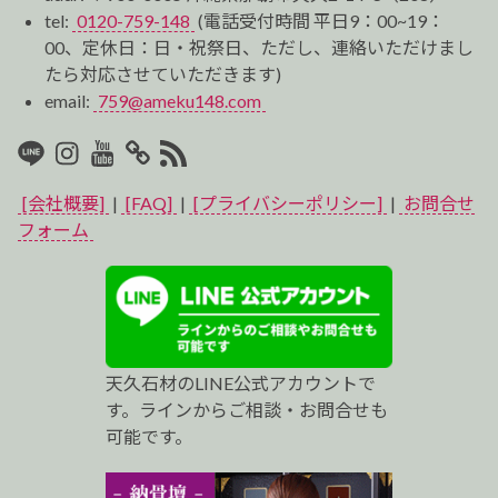
tel:
0120-759-148
(電話受付時間 平日9：00~19：
00、定休日：日・祝祭日、ただし、連絡いただけまし
たら対応させていただきます)
email:
759@ameku148.com
LINE
Instagram
Youtube
マ
RSS2
イ
[会社概要]
|
[FAQ]
|
[プライバシーポリシー]
|
お問合せ
ベ
フォーム
ス
ト
プ
天久石材のLINE公式アカウントで
ロ
す。ラインからご相談・お問合せも
可能です。