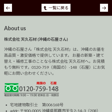
投
一覧に戻る
稿
ナ
ビ
About us
ゲ
ー
株式会社 天久石材 (沖縄の石屋さん)
シ
ョ
沖縄の石屋さん「株式会社 天久石材」は、沖縄のお墓を
ン
高品質・激安価格で提供しています。 お墓の新築・建て
替え・補修工事のことなら株式会社 天久石材へ。お見積
もり無料です。0120-759（南国の）-148（石屋）にお気
軽にお問い合わせください。
宅地建物取引士 第006168号
addr: 〒900-0005 沖縄県那覇市天久2-14-3（208）