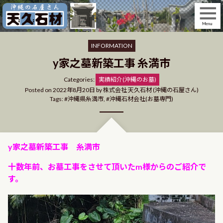
Skip
to
content
INFORMATION
y家之墓新築工事 糸満市
Categories
Categories:
実績紹介(沖縄のお墓)
Posted on
2022年8月20日
by
株式会社 天久石材 (沖縄の石屋さん)
Tags:
沖縄県糸満市
,
沖縄石材会社(お墓専門)
y家之墓新築工事 糸満市
十数年前、お墓工事をさせて頂いたm様からのご紹介で
す。