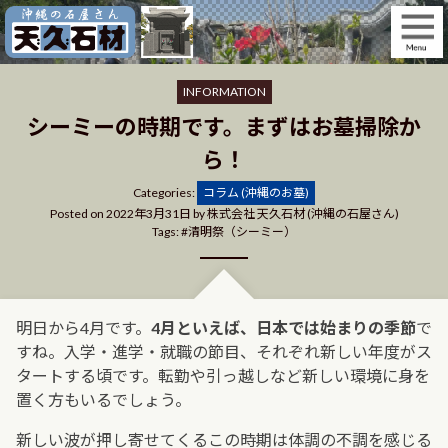
Skip
to
content
INFORMATION
シーミーの時期です。まずはお墓掃除か
ら！
Categories
Categories:
コラム (沖縄のお墓)
Posted on
2022年3月31日
by
株式会社 天久石材 (沖縄の石屋さん)
Tags:
清明祭（シーミー）
明日から4月です。
4月といえば、日本では始まりの季節
で
すね。入学・進学・就職の節目、それぞれ新しい年度がス
タートする頃です。転勤や引っ越しなど新しい環境に身を
置く方もいるでしょう。
新しい波が押し寄せてくるこの時期は体調の不調を感じる