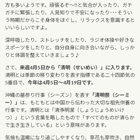
方も多いようです。頑張るぞ～!!と気合が入ったり、ガチ
ガチに緊張したり、人見知りで不安になったり･･･そうい
う時期だからこそ身体をほぐし、リラックスを意識すると
いいらしいですよ。
深呼吸したり、ストレッチをしたり、ラジオ体操や好きな
スポーツをしたりと、自分自身に向き合いながら、しっか
りと体調を整えていきましょう♪
さて、
来週4月5日から「清明（せいめい）」に入ります。
清明とは季節の移り変わりを表す指標である二十四節気の
5番目で、
今年は4月5日～4月19日です。
沖縄の墓参り行事（シーズン）を表す
「清明祭（シーミ
ー）」
は、もともとは中国から伝わった大切な祖先供養の
行事です。清明とは「清浄明潔（しょうじょうめいけ
つ）」という言葉を略したもので「すべてのものが清らか
で生き生きしている」という意味があります。
気候も温暖になり過ごしやすくなり、草花も芽吹き、自然