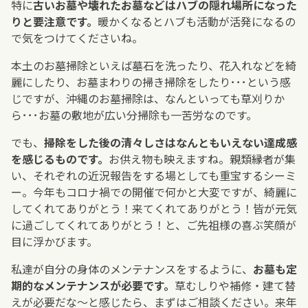
特に
古いお墓や壊れたお墓などはハブの隠れ場所になった
りと要注意です。
暖かくなるとハブも活動が活発になるの
で気をつけてくださいね。
本土のお墓掃除といえば墓石を洗ったり、花入れなどを綺
麗にしたり、お墓まわりの掃き掃除をしたり･･･という感
じですが、沖縄のお墓掃除は、なんといっても草刈りか
ら･･･お墓の敷地が広い分掃除も一苦労なのです。
でも、
掃除をした後の清々しさはなんともいえない達成感
を感じるものです。
お供え物も映えますね。親類縁者が集
い、それぞれの近況報告をする場としても重宝するシーミ
ー。今年もコロナ禍での開催で何かと大変ですが、綺麗に
してくれてありがとう！来てくれてありがとう！皆が元気
に過ごしてくれてありがとう！と、ご先祖様の喜ぶ笑顔が
目に浮かびます。
私達が自分の身体のメンテナンスをするように、
お墓も定
期的なメンテナンスが必要です。
草むしりや補修・建て替
えが必要だな～と感じたら、まずはご相談ください。来年