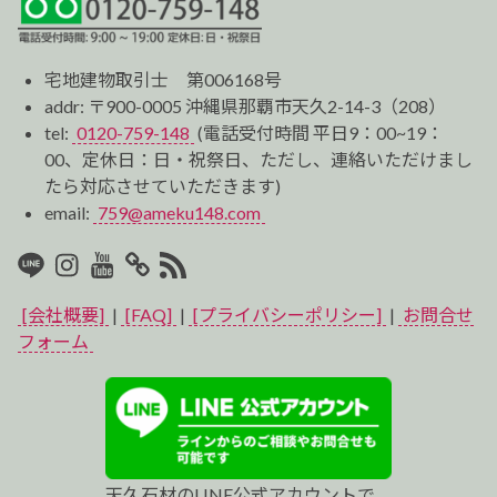
宅地建物取引士 第006168号
addr: 〒900-0005 沖縄県那覇市天久2-14-3（208）
tel:
0120-759-148
(電話受付時間 平日9：00~19：
00、定休日：日・祝祭日、ただし、連絡いただけまし
たら対応させていただきます)
email:
759@ameku148.com
LINE
Instagram
Youtube
マ
RSS2
イ
[会社概要]
|
[FAQ]
|
[プライバシーポリシー]
|
お問合せ
ベ
フォーム
ス
ト
プ
天久石材のLINE公式アカウントで