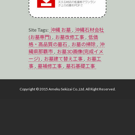
Site Tags:
沖縄 お墓
,
沖縄石材会社
(お墓専門)
,
お墓改修工事
,
低価
格・高品質の墓石
,
お墓の掃除
,
沖
縄県那覇市
,
お墓3D画像(完成イメ
ージ)
,
お墓建て替え工事
,
お墓工
事
,
墓補修工事
,
墓石基礎工事
Copyright © 2015 Ameku Sekizai Co.,Ltd. All Right Reserved.