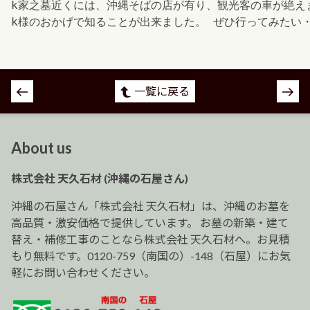
k家之墓近くには、沖縄そばの店が有り、観光客の車が絶え
k様のおかげで知ることが出来ました。 ぜひ行ってみたい・
投
一覧に戻る
稿
ナ
ビ
About us
ゲ
ー
株式会社 天久石材 (沖縄の石屋さん)
シ
ョ
沖縄の石屋さん「株式会社 天久石材」は、沖縄のお墓を
ン
高品質・激安価格で提供しています。 お墓の新築・建て
替え・補修工事のことなら株式会社 天久石材へ。お見積
もり無料です。0120-759（南国の）-148（石屋）にお気
軽にお問い合わせください。