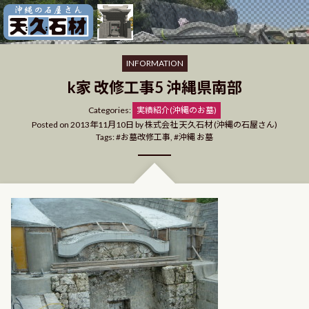
Skip
to
content
INFORMATION
k家 改修工事5 沖縄県南部
Categories
Categories:
実績紹介(沖縄のお墓)
Posted on
2013年11月10日
by
株式会社 天久石材 (沖縄の石屋さん)
Tags:
お墓改修工事
,
沖縄 お墓