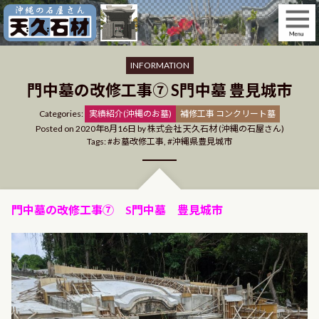
Skip
to
content
INFORMATION
門中墓の改修工事⑦ S門中墓 豊見城市
Categories
Categories:
実績紹介(沖縄のお墓)
補修工事 コンクリート墓
Posted on
2020年8月16日
by
株式会社 天久石材 (沖縄の石屋さん)
Tags:
お墓改修工事
,
沖縄県豊見城市
門中墓の改修工事⑦ S門中墓 豊見城市