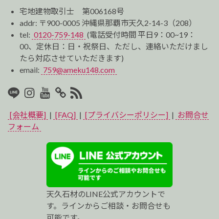
宅地建物取引士 第006168号
addr: 〒900-0005 沖縄県那覇市天久2-14-3（208）
tel:
0120-759-148
(電話受付時間 平日9：00~19：
00、定休日：日・祝祭日、ただし、連絡いただけまし
たら対応させていただきます)
email:
759@ameku148.com
LINE
Instagram
Youtube
マ
RSS2
イ
[会社概要]
|
[FAQ]
|
[プライバシーポリシー]
|
お問合せ
ベ
フォーム
ス
ト
プ
天久石材のLINE公式アカウントで
ロ
す。ラインからご相談・お問合せも
可能です。