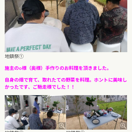
地鎮祭①
施主のo様（奥様）手作りのお料理を頂きました。
自身の畑で育て、取れたての野菜を料理。ホントに美味し
かったです、ご馳走様でした！！