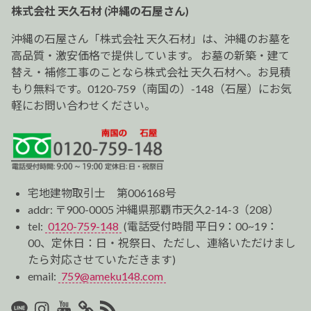
ー
株式会社 天久石材 (沖縄の石屋さん)
シ
ョ
沖縄の石屋さん「株式会社 天久石材」は、沖縄のお墓を
ン
高品質・激安価格で提供しています。 お墓の新築・建て
替え・補修工事のことなら株式会社 天久石材へ。お見積
もり無料です。0120-759（南国の）-148（石屋）にお気
軽にお問い合わせください。
宅地建物取引士 第006168号
addr: 〒900-0005 沖縄県那覇市天久2-14-3（208）
tel:
0120-759-148
(電話受付時間 平日9：00~19：
00、定休日：日・祝祭日、ただし、連絡いただけまし
たら対応させていただきます)
email:
759@ameku148.com
LINE
Instagram
Youtube
マ
RSS2