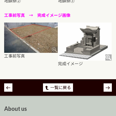
地鎮祭②
地鎮祭③
工事前写真 → 完成イメージ画像
工事前写真
完成イメージ
投
一覧に戻る
稿
ナ
ビ
About us
ゲ