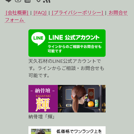
イ
[会社概要]
|
[FAQ]
|
[プライバシーポリシー]
|
お問合せ
ベ
フォーム
ス
ト
プ
天久石材のLINE公式アカウントで
ロ
す。ラインからご相談・お問合せも
可能です。
納骨壇「輝」