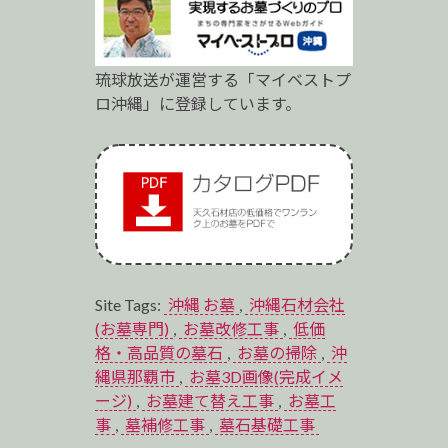
琉球放送が運営する「マイベストプ
ロ沖縄」に登録しています。
Site Tags:
沖縄 お墓
,
沖縄石材会社
(お墓専門)
,
お墓改修工事
,
低価
格・高品質の墓石
,
お墓の掃除
,
沖
縄県那覇市
,
お墓3D画像(完成イメ
ージ)
,
お墓建て替え工事
,
お墓工
事
,
墓補修工事
,
墓石基礎工事