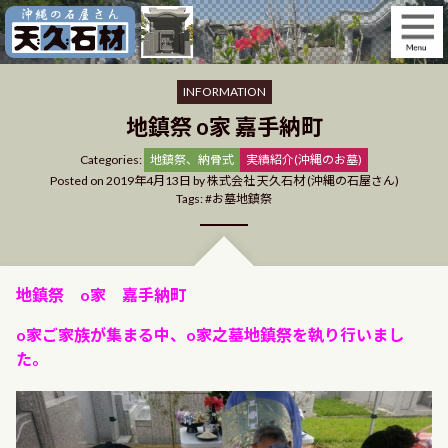
Skip
to
content
INFORMATION
地鎮祭 o家 嘉手納町
Categories
Categories:
地鎮祭、納骨式
実績紹介(沖縄のお墓)
Posted on
2019年4月13日
by
株式会社 天久石材 (沖縄の石屋さん)
Tags:
お墓地鎮祭
地鎮祭 o家 嘉手納町
o家ご家族が集まる中、o家之墓地鎮祭を執り行いまし
た。