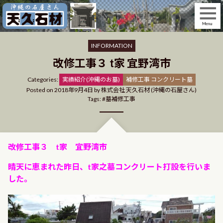
Skip
to
content
INFORMATION
改修工事３ t家 宜野湾市
Categories
Categories:
実績紹介(沖縄のお墓)
補修工事 コンクリート墓
Posted on
2018年9月4日
by
株式会社 天久石材 (沖縄の石屋さん)
Tags:
墓補修工事
改修工事３ t家 宜野湾市
晴天に恵まれた昨日、t家之墓コンクリート打設を行いま
した。