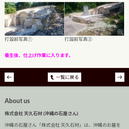
打設前写真①
打設前写真②
養生後、仕上げ作業に入ります。
投
一覧に戻る
稿
ナ
ビ
About us
ゲ
ー
株式会社 天久石材 (沖縄の石屋さん)
シ
ョ
沖縄の石屋さん「株式会社 天久石材」は、沖縄のお墓を