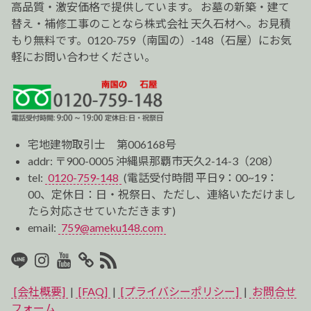
ン
高品質・激安価格で提供しています。 お墓の新築・建て
替え・補修工事のことなら株式会社 天久石材へ。お見積
もり無料です。0120-759（南国の）-148（石屋）にお気
軽にお問い合わせください。
宅地建物取引士 第006168号
addr: 〒900-0005 沖縄県那覇市天久2-14-3（208）
tel:
0120-759-148
(電話受付時間 平日9：00~19：
00、定休日：日・祝祭日、ただし、連絡いただけまし
たら対応させていただきます)
email:
759@ameku148.com
LINE
Instagram
Youtube
マ
RSS2
イ
[会社概要]
|
[FAQ]
|
[プライバシーポリシー]
|
お問合せ
ベ
フォーム