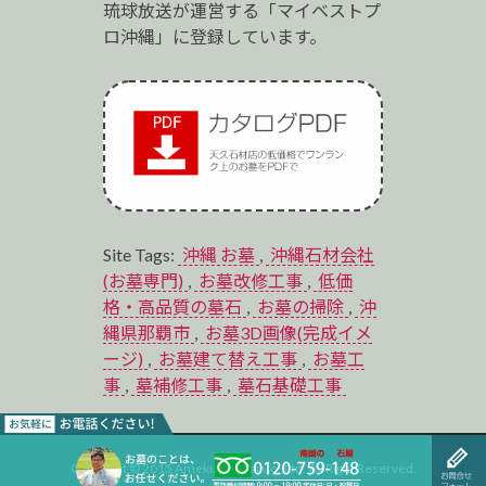
琉球放送が運営する「マイベストプ
ロ沖縄」に登録しています。
Site Tags:
沖縄 お墓
,
沖縄石材会社
(お墓専門)
,
お墓改修工事
,
低価
格・高品質の墓石
,
お墓の掃除
,
沖
縄県那覇市
,
お墓3D画像(完成イメ
ージ)
,
お墓建て替え工事
,
お墓工
事
,
墓補修工事
,
墓石基礎工事
Copyright © 2015 Ameku Sekizai Co.,Ltd. All Right Reserved.