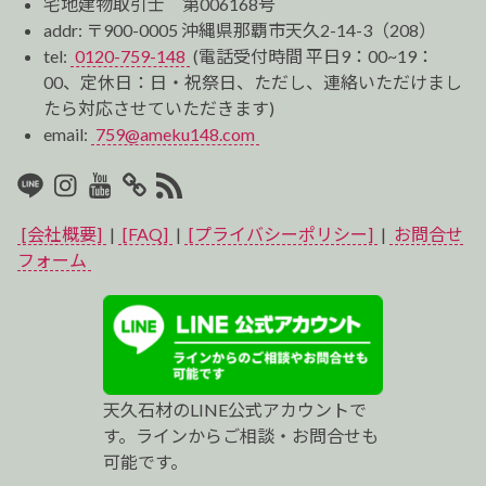
宅地建物取引士 第006168号
addr: 〒900-0005 沖縄県那覇市天久2-14-3（208）
tel:
0120-759-148
(電話受付時間 平日9：00~19：
00、定休日：日・祝祭日、ただし、連絡いただけまし
たら対応させていただきます)
email:
759@ameku148.com
LINE
Instagram
Youtube
マ
RSS2
イ
[会社概要]
|
[FAQ]
|
[プライバシーポリシー]
|
お問合せ
ベ
フォーム
ス
ト
プ
天久石材のLINE公式アカウントで
ロ
す。ラインからご相談・お問合せも
可能です。