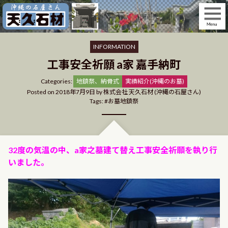
Skip
to
content
INFORMATION
工事安全祈願 a家 嘉手納町
Categories
Categories:
地鎮祭、納骨式
実績紹介(沖縄のお墓)
Posted on
2018年7月9日
by
株式会社 天久石材 (沖縄の石屋さん)
Tags:
お墓地鎮祭
32度の気温の中、a家之墓建て替え工事安全祈願を執り行
いました。