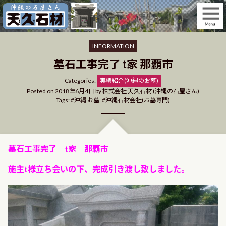
Skip
to
content
INFORMATION
墓石工事完了 t家 那覇市
Categories
Categories:
実績紹介(沖縄のお墓)
Posted on
2018年6月4日
by
株式会社 天久石材 (沖縄の石屋さん)
Tags:
沖縄 お墓
,
沖縄石材会社(お墓専門)
墓石工事完了 t家 那覇市
施主t様立ち会いの下、完成引き渡し致しました。