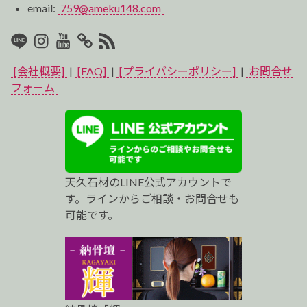
email:
759@ameku148.com
LINE
Instagram
Youtube
マ
RSS2
イ
[会社概要]
|
[FAQ]
|
[プライバシーポリシー]
|
お問合せ
ベ
フォーム
ス
ト
プ
天久石材のLINE公式アカウントで
ロ
す。ラインからご相談・お問合せも
可能です。