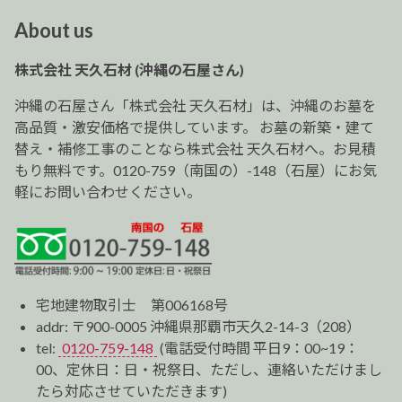
ビ
About us
ゲ
ー
株式会社 天久石材 (沖縄の石屋さん)
シ
ョ
沖縄の石屋さん「株式会社 天久石材」は、沖縄のお墓を
ン
高品質・激安価格で提供しています。 お墓の新築・建て
替え・補修工事のことなら株式会社 天久石材へ。お見積
もり無料です。0120-759（南国の）-148（石屋）にお気
軽にお問い合わせください。
宅地建物取引士 第006168号
addr: 〒900-0005 沖縄県那覇市天久2-14-3（208）
tel:
0120-759-148
(電話受付時間 平日9：00~19：
00、定休日：日・祝祭日、ただし、連絡いただけまし
たら対応させていただきます)