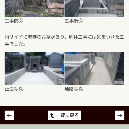
工事前②
工事後②
両サイドに既存のお墓があり、解体工事には気をつけた工
事でした。
正面写真
通路写真
投
一覧に戻る
稿
ナ