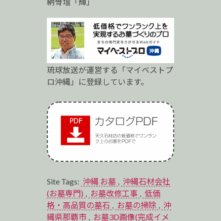
納骨壇「輝」
琉球放送が運営する「マイベストプ
ロ沖縄」に登録しています。
Site Tags:
沖縄 お墓
,
沖縄石材会社
(お墓専門)
,
お墓改修工事
,
低価
格・高品質の墓石
,
お墓の掃除
,
沖
縄県那覇市
,
お墓3D画像(完成イメ