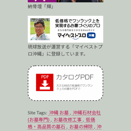
納骨壇「輝」
琉球放送が運営する「マイベストプ
ロ沖縄」に登録しています。
Site Tags:
沖縄 お墓
,
沖縄石材会社
(お墓専門)
,
お墓改修工事
,
低価
格・高品質の墓石
,
お墓の掃除
,
沖