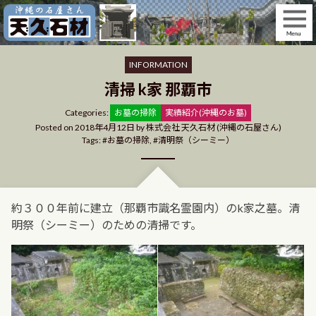
Skip
to
content
INFORMATION
清掃 k家 那覇市
Categories
Categories:
お墓の掃除
実績紹介(沖縄のお墓)
Posted on
2018年4月12日
by
株式会社 天久石材 (沖縄の石屋さん)
Tags:
お墓の掃除
,
清明祭（シーミー）
約３００年前に建立（那覇市識名霊園内）のk家之墓。清
明祭（シーミー）のための清掃です。