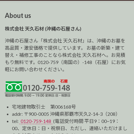
ナ
ビ
About us
ゲ
ー
株式会社 天久石材 (沖縄の石屋さん)
シ
ョ
沖縄の石屋さん「株式会社 天久石材」は、沖縄のお墓を
ン
高品質・激安価格で提供しています。 お墓の新築・建て
替え・補修工事のことなら株式会社 天久石材へ。お見積
もり無料です。0120-759（南国の）-148（石屋）にお気
軽にお問い合わせください。
宅地建物取引士 第006168号
addr: 〒900-0005 沖縄県那覇市天久2-14-3（208）
tel:
0120-759-148
(電話受付時間 平日9：00~19：
00、定休日：日・祝祭日、ただし、連絡いただけまし