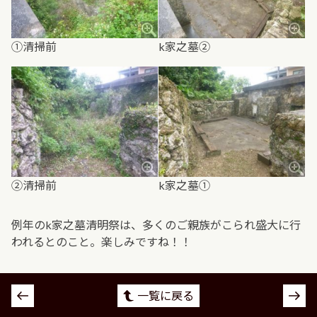
①清掃前
k家之墓②
②清掃前
k家之墓①
例年のk家之墓清明祭は、多くのご親族がこられ盛大に行
われるとのこと。楽しみですね！！
投
一覧に戻る
稿