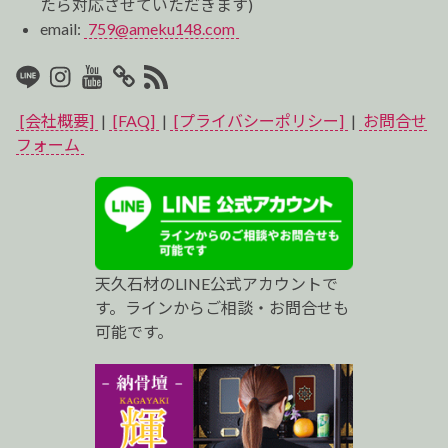
たら対応させていただきます)
email:
759@ameku148.com
LINE
Instagram
Youtube
マ
RSS2
イ
[会社概要]
|
[FAQ]
|
[プライバシーポリシー]
|
お問合せ
ベ
フォーム
ス
ト
プ
天久石材のLINE公式アカウントで
ロ
す。ラインからご相談・お問合せも
可能です。