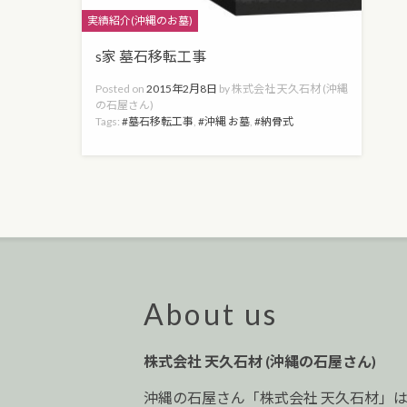
Categories
実績紹介(沖縄のお墓)
s家 墓石移転工事
Posted on
2015年2月8日
by
株式会社 天久石材 (沖縄
の石屋さん)
Tags:
墓石移転工事
,
沖縄 お墓
,
納骨式
About us
株式会社 天久石材 (沖縄の石屋さん)
沖縄の石屋さん「株式会社 天久石材」