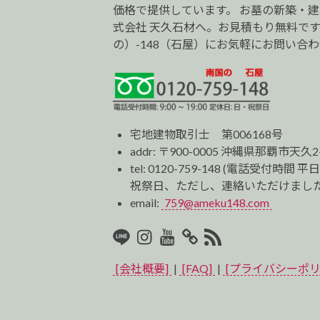
価格で提供しています。 お墓の新築・
式会社 天久石材へ。お見積もり無料です。0
の）-148（石屋）にお気軽にお問い合
宅地建物取引士 第006168号
addr: 〒900-0005 沖縄県那覇市天久2
tel:
0120-759-148
(電話受付時間 平日
祝祭日、ただし、連絡いただけました
email:
759@ameku148.com
LINE
Instagram
Youtube
マ
RSS2
イ
[会社概要]
|
[FAQ]
|
[プライバシーポリ
ベ
ス