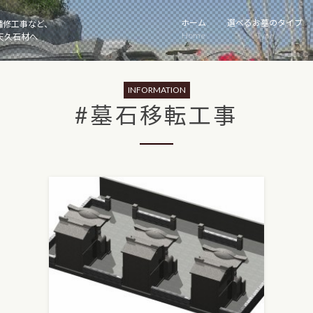
ホーム
選べるお墓のタイプ
補修工事など、
Home
Type
天久石材へ
INFORMATION
#墓石移転工事