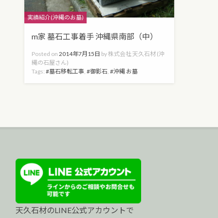
Categories
実績紹介(沖縄のお墓)
m家 墓石工事着手 沖縄県南部（中）
Posted on
2014年7月15日
by
株式会社 天久石材 (沖
縄の石屋さん)
Tags:
墓石移転工事
,
御影石
,
沖縄 お墓
天久石材のLINE公式アカウントで