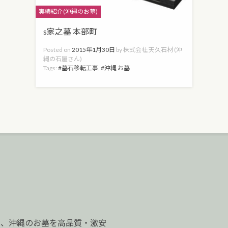
Categories
実績紹介(沖縄のお墓)
s家之墓 本部町
Posted on
2015年1月30日
by
株式会社 天久石材 (沖
縄の石屋さん)
Tags:
墓石移転工事
,
沖縄 お墓
は、沖縄のお墓を高品質・激安