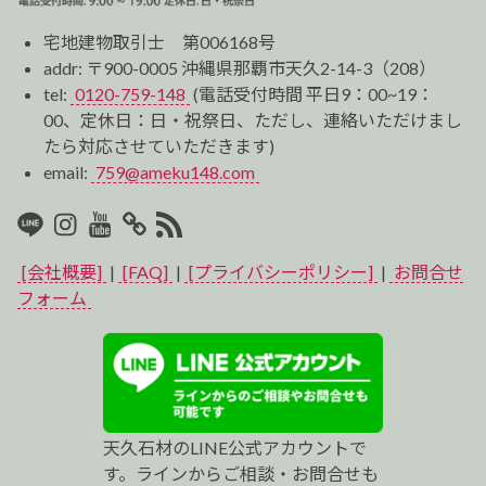
宅地建物取引士 第006168号
addr: 〒900-0005 沖縄県那覇市天久2-14-3（208）
tel:
0120-759-148
(電話受付時間 平日9：00~19：
00、定休日：日・祝祭日、ただし、連絡いただけまし
たら対応させていただきます)
email:
759@ameku148.com
LINE
Instagram
Youtube
マ
RSS2
イ
[会社概要]
|
[FAQ]
|
[プライバシーポリシー]
|
お問合せ
ベ
フォーム
ス
ト
プ
天久石材のLINE公式アカウントで
ロ
す。ラインからご相談・お問合せも