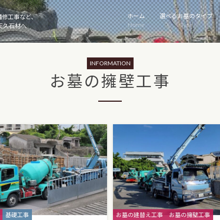
ホーム
選べるお墓のタイプ
補修工事など、
Home
Type
天久石材へ
INFORMATION
お墓の擁壁工事
Categories
基礎工事
お墓の建替え工事
お墓の擁壁工事