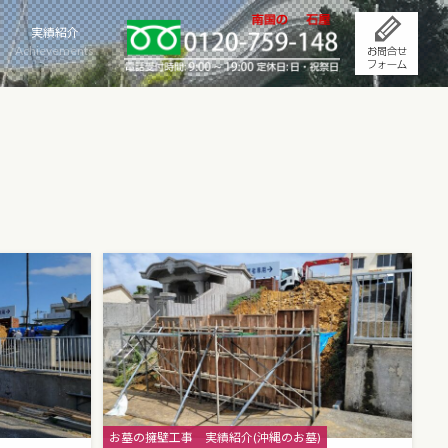
実績紹介
Achievements
Categories
お墓の擁壁工事
実績紹介(沖縄のお墓)