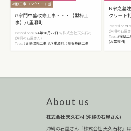
補修工事 コンクリート墓
N家之墓
G家門中墓改修工事・・・【型枠工
クリート
事】八重瀬町
Posted on
20
(沖縄の石屋さ
Posted on
2024年10月22日
by
株式会社 天久石材
Tags:
擁壁工
(沖縄の石屋さん)
(お墓専門)
Tags:
お墓改修工事
,
八重瀬町
,
墓石基礎工事
About us
株式会社 天久石材 (沖縄の石屋さん)
沖縄の石屋さん「株式会社 天久石材」