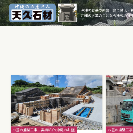
Skip
to
沖縄のお墓の新築・建て替え・
沖縄のお墓のことなら株式会社 
content
Categories
Categories
お墓の擁壁工事
実績紹介(沖縄のお墓)
お墓の擁壁工事