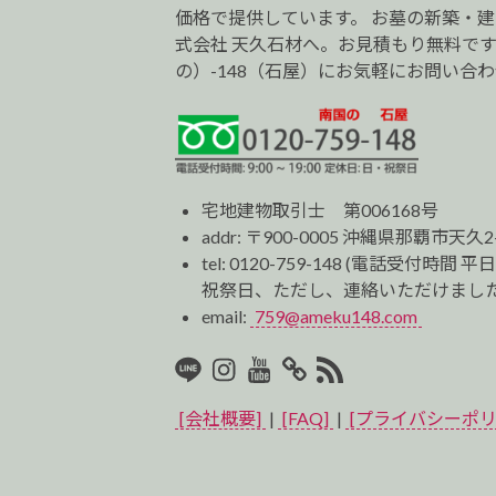
価格で提供しています。 お墓の新築・
式会社 天久石材へ。お見積もり無料です。0
の）-148（石屋）にお気軽にお問い合
宅地建物取引士 第006168号
addr: 〒900-0005 沖縄県那覇市天久2
tel:
0120-759-148
(電話受付時間 平日
祝祭日、ただし、連絡いただけました
email:
759@ameku148.com
LINE
Instagram
Youtube
マ
RSS2
イ
[会社概要]
|
[FAQ]
|
[プライバシーポリ
ベ
ス