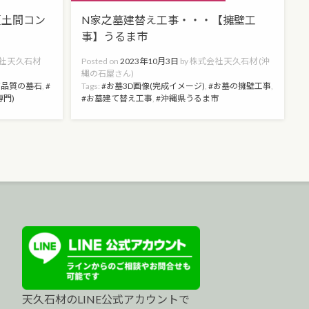
【土間コン
N家之墓建替え工事・・・【擁壁工
事】うるま市
社 天久石材
Posted on
2023年10月3日
by
株式会社 天久石材 (沖
縄の石屋さん)
高品質の墓石
,
Tags:
お墓3D画像(完成イメージ)
,
お墓の擁壁工事
,
専門)
お墓建て替え工事
,
沖縄県うるま市
天久石材のLINE公式アカウントで