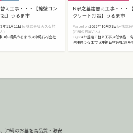
建替え工事・・・【擁壁コン
N家之墓建替え工事・・・
打設】うるま市
クリート打設】うるま市
23年11月11日
by
株式会社 天久石材
Posted on
2023年10月31日
by
株式会
ん)
(沖縄の石屋さん)
事
,
沖縄県うるま市
,
沖縄石材会社
Tags:
お墓建て替え工事
,
低価格・
沖縄県うるま市
,
沖縄石材会社(お墓
は、沖縄のお墓を高品質・激安