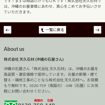
です！まずは相談だけでもＯＫです！株式会社天久石材で
は、沖縄のお墓事情にあわせ、真心をこめてお手伝いさせ
ていただきます。
投
一覧に戻る
稿
ナ
ビ
About us
ゲ
ー
株式会社 天久石材 (沖縄の石屋さん)
シ
ョ
沖縄の石屋さん「株式会社 天久石材」は、沖縄のお墓を
ン
高品質・激安価格で提供しています。 お墓の新築・建て
替え・補修工事のことなら株式会社 天久石材へ。お見積
もり無料です。0120-759（南国の）-148（石屋）にお気
軽にお問い合わせください。