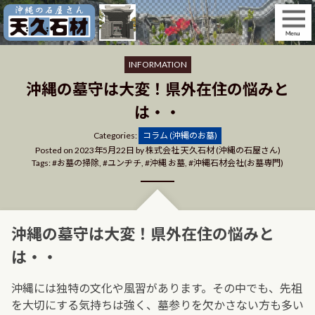
Skip
to
content
INFORMATION
沖縄の墓守は大変！県外在住の悩みと
は・・
Categories
Categories:
コラム (沖縄のお墓)
Posted on
2023年5月22日
by
株式会社 天久石材 (沖縄の石屋さん)
Tags:
お墓の掃除
,
ユンヂチ
,
沖縄 お墓
,
沖縄石材会社(お墓専門)
沖縄の墓守は大変！県外在住の悩みと
は・・
沖縄には独特の文化や風習があります。その中でも、先祖
を大切にする気持ちは強く、墓参りを欠かさない方も多い