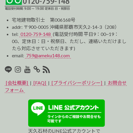
宅地建物取引士 第006168号
addr: 〒900-0005 沖縄県那覇市天久2-14-3（208）
tel:
0120-759-148
(電話受付時間 平日9：00~19：
00、定休日：日・祝祭日、ただし、連絡いただけまし
たら対応させていただきます)
email:
759@ameku148.com
LINE
Instagram
Youtube
マ
RSS2
イ
[会社概要]
|
[FAQ]
|
[プライバシーポリシー]
|
お問合せ
ベ
フォーム
ス
ト
プ
天久石材のLINE公式アカウントで