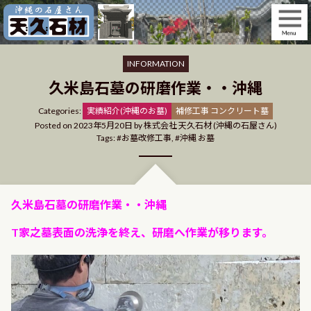
Skip
to
content
INFORMATION
久米島石墓の研磨作業・・沖縄
Categories
Categories:
実績紹介(沖縄のお墓)
補修工事 コンクリート墓
Posted on
2023年5月20日
by
株式会社 天久石材 (沖縄の石屋さん)
Tags:
お墓改修工事
,
沖縄 お墓
久米島石墓の研磨作業・・沖縄
T家之墓表面の洗浄を終え、研磨へ作業が移ります。