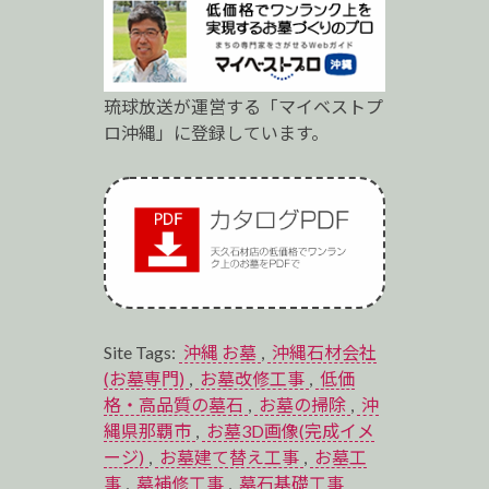
琉球放送が運営する「マイベストプ
ロ沖縄」に登録しています。
Site Tags:
沖縄 お墓
,
沖縄石材会社
(お墓専門)
,
お墓改修工事
,
低価
格・高品質の墓石
,
お墓の掃除
,
沖
縄県那覇市
,
お墓3D画像(完成イメ
ージ)
,
お墓建て替え工事
,
お墓工
事
,
墓補修工事
,
墓石基礎工事