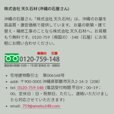
ー
株式会社 天久石材 (沖縄の石屋さん)
シ
ョ
沖縄の石屋さん「株式会社 天久石材」は、沖縄のお墓を
ン
高品質・激安価格で提供しています。 お墓の新築・建て
替え・補修工事のことなら株式会社 天久石材へ。お見積
もり無料です。0120-759（南国の）-148（石屋）にお気
軽にお問い合わせください。
宅地建物取引士 第006168号
addr: 〒900-0005 沖縄県那覇市天久2-14-3（208）
tel:
0120-759-148
(電話受付時間 平日9：00~19：
00、定休日：日・祝祭日、ただし、連絡いただけまし
たら対応させていただきます)
email:
759@ameku148.com