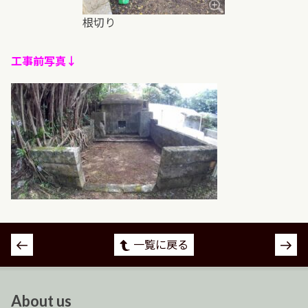
根切り
工事前写真↓
投
一覧に戻る
稿
ナ
ビ
About us
ゲ