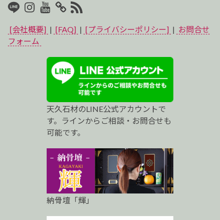
LINE
Instagram
Youtube
マ
RSS2
イ
[会社概要]
|
[FAQ]
|
[プライバシーポリシー]
|
お問合せ
ベ
フォーム
ス
ト
プ
天久石材のLINE公式アカウントで
ロ
す。ラインからご相談・お問合せも
可能です。
納骨壇「輝」