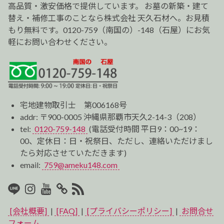
ン
高品質・激安価格で提供しています。 お墓の新築・建て
替え・補修工事のことなら株式会社 天久石材へ。お見積
もり無料です。0120-759（南国の）-148（石屋）にお気
軽にお問い合わせください。
宅地建物取引士 第006168号
addr: 〒900-0005 沖縄県那覇市天久2-14-3（208）
tel:
0120-759-148
(電話受付時間 平日9：00~19：
00、定休日：日・祝祭日、ただし、連絡いただけまし
たら対応させていただきます)
email:
759@ameku148.com
LINE
Instagram
Youtube
マ
RSS2
イ
[会社概要]
|
[FAQ]
|
[プライバシーポリシー]
|
お問合せ
ベ
フォーム