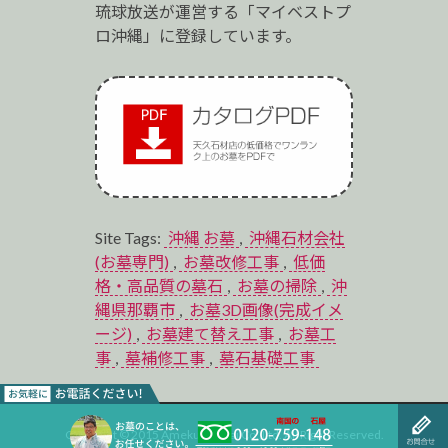
琉球放送が運営する「マイベストプ
ロ沖縄」に登録しています。
Site Tags:
沖縄 お墓
,
沖縄石材会社
(お墓専門)
,
お墓改修工事
,
低価
格・高品質の墓石
,
お墓の掃除
,
沖
縄県那覇市
,
お墓3D画像(完成イメ
ージ)
,
お墓建て替え工事
,
お墓工
事
,
墓補修工事
,
墓石基礎工事
Copyright © 2015 Ameku Sekizai Co.,Ltd. All Right Reserved.