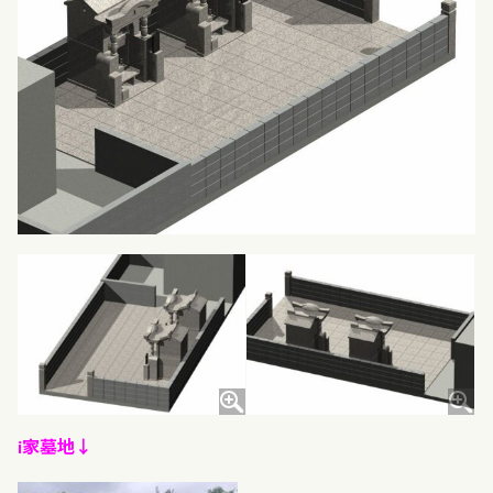
i家墓地↓