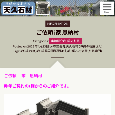
Skip
to
content
INFORMATION
ご依頼 i家 恩納村
Categories
Categories:
実績紹介(沖縄のお墓)
Posted on
2023年4月23日
by
株式会社 天久石材 (沖縄の石屋さん)
Tags:
沖縄 お墓
,
沖縄県国頭郡恩納村
,
沖縄石材会社(お墓専門)
ご依頼 i家 恩納村
昨年ご契約のt様からのご紹介です。