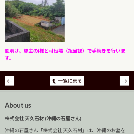
週明け、施主のi様と村役場（担当課）で手続きを行いま
す。
投
一覧に戻る
稿
ナ
ビ
About us
ゲ
ー
株式会社 天久石材 (沖縄の石屋さん)
シ
ョ
沖縄の石屋さん「株式会社 天久石材」は、沖縄のお墓を