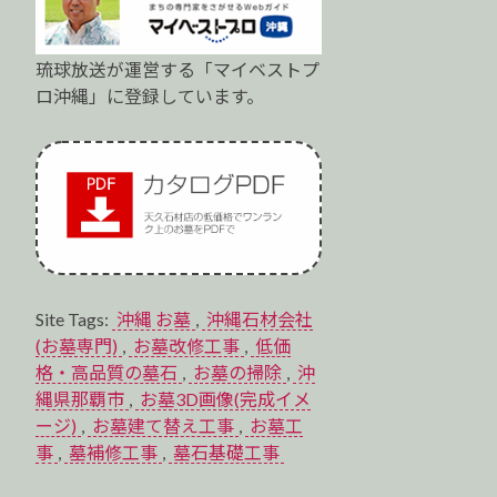
琉球放送が運営する「マイベストプ
ロ沖縄」に登録しています。
Site Tags:
沖縄 お墓
,
沖縄石材会社
(お墓専門)
,
お墓改修工事
,
低価
格・高品質の墓石
,
お墓の掃除
,
沖
縄県那覇市
,
お墓3D画像(完成イメ
ージ)
,
お墓建て替え工事
,
お墓工
事
,
墓補修工事
,
墓石基礎工事