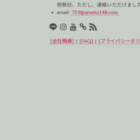
祝祭日、ただし、連絡いただけました
email:
759@ameku148.com
LINE
Instagram
Youtube
マ
RSS2
イ
[会社概要]
|
[FAQ]
|
[プライバシーポリ
ベ
ス
ト
プ
ロ