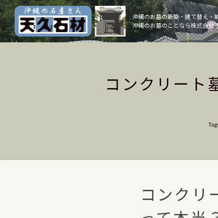
Skip
to
沖縄のお墓の新築・建て替え・
沖縄のお墓のことなら株式会社 
content
コンクリート
Tag
コンクリ
って本当