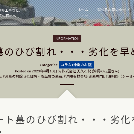
ホーム
選べるお墓のタイプ
補修工事など、
Home
Type
天久石材へ
INFORMATION
墓のひび割れ・・・劣化を早
Categories
Categories:
コラム (沖縄のお墓)
Posted on
2023年4月10日
by
株式会社 天久石材 (沖縄の石屋さん)
s:
お墓の掃除
,
低価格・高品質の墓石
,
沖縄石材会社(お墓専門)
,
清明祭（シーミ
ート墓のひび割れ・・・劣化
？