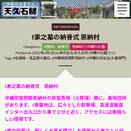
Skip
to
content
INFORMATION
t家之墓の納骨式 恩納村
Categories
Categories:
地鎮祭、納骨式
実績紹介(沖縄のお墓)
Posted on
2023年2月1日
by
株式会社 天久石材 (沖縄の石屋さん)
Tags:
低価格・高品質の墓石
,
沖縄県国頭郡恩納村
,
沖縄石材会社(お墓専門)
t家之墓の納骨式 恩納村
沖縄県国頭郡恩納村の民営斎場（火葬場）隣に、墓地団地
があります。t家墓地は、広々とした駐車場、高速道屋嘉
インター出入口から車で２分と近く、アクセスには素晴ら
しい環境です。
t家の旧墓は、新しくお墓を建立した場所から車で１０分