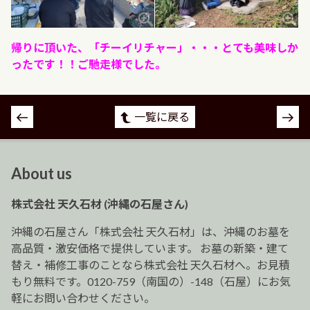
帰りに頂いた、「チーイリチャー」・・・とても美味しか
ったです！！ご馳走様でした。
投
一覧に戻る
稿
ナ
ビ
About us
ゲ
ー
株式会社 天久石材 (沖縄の石屋さん)
シ
ョ
沖縄の石屋さん「株式会社 天久石材」は、沖縄のお墓を
ン
高品質・激安価格で提供しています。 お墓の新築・建て
替え・補修工事のことなら株式会社 天久石材へ。お見積
もり無料です。0120-759（南国の）-148（石屋）にお気
軽にお問い合わせください。