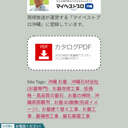
琉球放送が運営する「マイベストプ
ロ沖縄」に登録しています。
Site Tags:
沖縄 お墓
,
沖縄石材会社
(お墓専門)
,
お墓改修工事
,
低価
格・高品質の墓石
,
お墓の掃除
,
沖
縄県那覇市
,
お墓3D画像(完成イメ
ージ)
,
お墓建て替え工事
,
お墓工
事
,
墓補修工事
,
墓石基礎工事