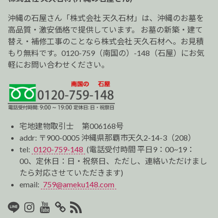
シ
ョ
沖縄の石屋さん「株式会社 天久石材」は、沖縄のお墓を
ン
高品質・激安価格で提供しています。 お墓の新築・建て
替え・補修工事のことなら株式会社 天久石材へ。お見積
もり無料です。0120-759（南国の）-148（石屋）にお気
軽にお問い合わせください。
宅地建物取引士 第006168号
addr: 〒900-0005 沖縄県那覇市天久2-14-3（208）
tel:
0120-759-148
(電話受付時間 平日9：00~19：
00、定休日：日・祝祭日、ただし、連絡いただけまし
たら対応させていただきます)
email:
759@ameku148.com
LINE
Instagram
Youtube
マ
RSS2