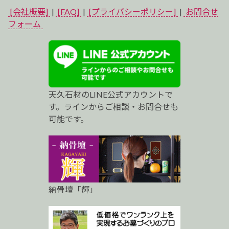
イ
[会社概要]
|
[FAQ]
|
[プライバシーポリシー]
|
お問合せ
ベ
フォーム
ス
ト
プ
天久石材のLINE公式アカウントで
ロ
す。ラインからご相談・お問合せも
可能です。
納骨壇「輝」