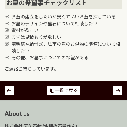
お墓の希望事チェックリスト
お墓の建立をしたいが安くていいお墓を探している
お墓のデザインや墓石について相談したい
資料が欲しい
まずは見積もりが欲しい
清明祭や納骨式、法事の際のお供物の準備について相
談したい
その他、お墓事についての希望がある
ご連絡お待ちしています。
投
一覧に戻る
稿
ナ
ビ
About us
ゲ
ー
株式会社 天久石材 (沖縄の石屋さん)