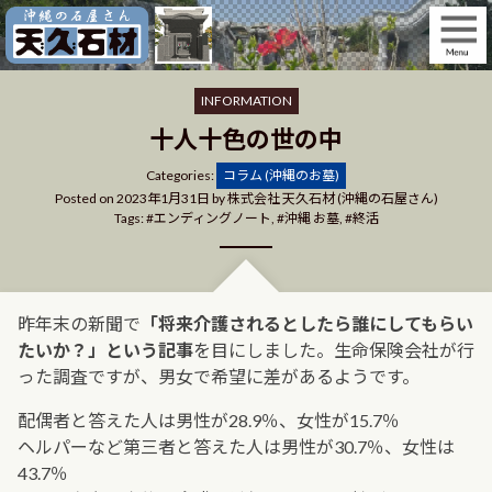
Skip
to
content
INFORMATION
十人十色の世の中
Categories
Categories:
コラム (沖縄のお墓)
Posted on
2023年1月31日
by
株式会社 天久石材 (沖縄の石屋さん)
Tags:
エンディングノート
,
沖縄 お墓
,
終活
昨年末の新聞で
「将来介護されるとしたら誰にしてもらい
たいか？」という記事
を目にしました。生命保険会社が行
った調査ですが、男女で希望に差があるようです。
配偶者と答えた人は男性が28.9％、女性が15.7％
ヘルパーなど第三者と答えた人は男性が30.7％、女性は
43.7％