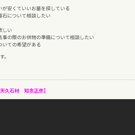
いが安くていいお墓を探している
墓石について相談したい
欲しい
法事の際のお供物の準備について相談したい
ついての希望がある
す。
天久石材 知念正彦】