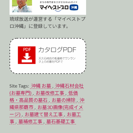
琉球放送が運営する「マイベストプ
ロ沖縄」に登録しています。
Site Tags:
沖縄 お墓
,
沖縄石材会社
(お墓専門)
,
お墓改修工事
,
低価
格・高品質の墓石
,
お墓の掃除
,
沖
縄県那覇市
,
お墓3D画像(完成イメ
ージ)
,
お墓建て替え工事
,
お墓工
事
,
墓補修工事
,
墓石基礎工事