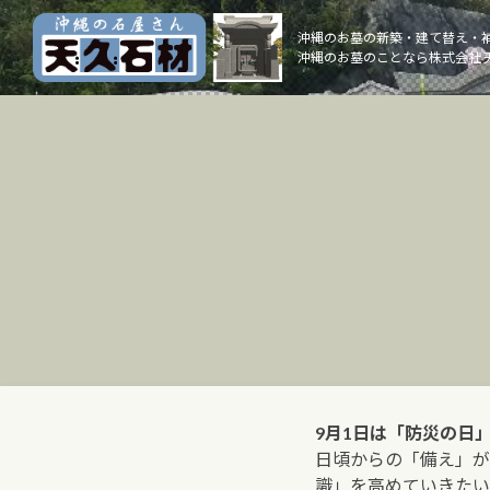
Skip
to
沖縄のお墓の新築・建て替え・
沖縄のお墓のことなら株式会社 
content
9月1日は「防災の日
日頃からの「備え」が
識」を高めていきたい