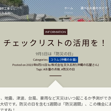
ホーム
選べるお墓のタイプ
補修工事など、
Home
Type
天久石材へ
INFORMATION
チェックリストの活用を！
9月1日は「防災の日」
Categories
Categories:
コラム (沖縄のお墓)
Posted on
2022年8月31日
by
株式会社 天久石材 (沖縄の石屋さん)
Tags:
お墓の点検
,
防災の日
」
、地震、津波、台風、豪雨など天災はいつ起こるか予測がで
大切です。防災の日を含む1週間は「防災週間」、この機会に
ですね！