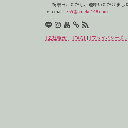
祝祭日、ただし、連絡いただけました
email:
759@ameku148.com
LINE
Instagram
Youtube
マ
RSS2
イ
[会社概要]
|
[FAQ]
|
[プライバシーポリ
ベ
ス
ト
プ
ロ