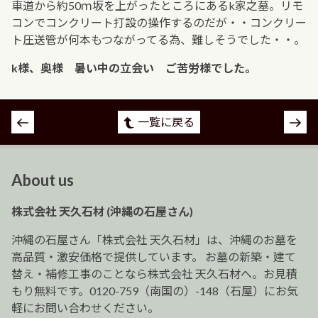
車道から約50ｍ坂を上がったところにあるk家之墓。リモ
コンでコンクリート打設の操作するのだが・・コンクリー
ト圧送管が何本もつながってる為、難しそうでした・・。
k様、奥様 暑い中の立会い ご苦労様でした。
投
一覧に戻る
稿
ナ
ビ
About us
ゲ
ー
株式会社 天久石材 (沖縄の石屋さん)
シ
ョ
沖縄の石屋さん「株式会社 天久石材」は、沖縄のお墓を
ン
高品質・激安価格で提供しています。 お墓の新築・建て
替え・補修工事のことなら株式会社 天久石材へ。お見積
もり無料です。0120-759（南国の）-148（石屋）にお気
軽にお問い合わせください。