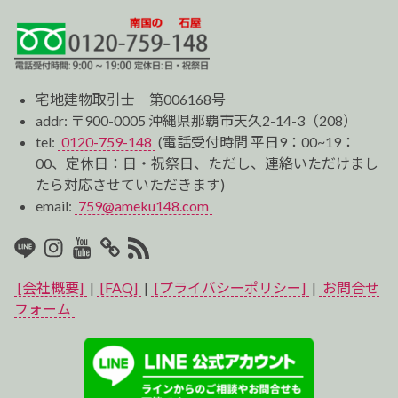
宅地建物取引士 第006168号
addr: 〒900-0005 沖縄県那覇市天久2-14-3（208）
tel:
0120-759-148
(電話受付時間 平日9：00~19：
00、定休日：日・祝祭日、ただし、連絡いただけまし
たら対応させていただきます)
email:
759@ameku148.com
LINE
Instagram
Youtube
マ
RSS2
イ
[会社概要]
|
[FAQ]
|
[プライバシーポリシー]
|
お問合せ
ベ
フォーム
ス
ト