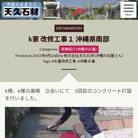
Skip
to
content
INFORMATION
k家 改修工事１ 沖縄県南部
Categories
Categories:
実績紹介(沖縄のお墓)
Posted on
2013年9月26日
by
株式会社 天久石材 (沖縄の石屋さん)
Tags:
お墓改修工事
,
沖縄 お墓
k様、k様の奥様 立会いにて 1回目のコンクリート打設
を行いました。