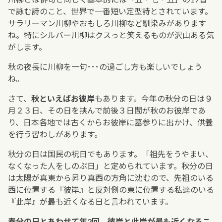
で詠む詩のこと、世界で一番短い定型詩とされています。
サラリーマン川柳やおもしろ川柳など馴染みがあります
ね。特にシルバー川柳はクスっと笑えるものが沢山ある気
がします。
秋の夜長に川柳を一句･･･の過ごし方も楽しいでしょう
ね。
さて、
秋といえばお彼岸
もあります。今年の秋分の日は９
月２３日、その日を挟んで前後３日間が秋のお彼岸であ
り、日本各地では古くからお彼岸に墓参りに出かけ、供養
を行う習わしがあります。
秋分の日は国民の祝日でもあります。「祖先をうやまい、
なくなった人をしのぶ日」と定められています。秋分の日
は太陽が真東から昇り真西の方角に沈むので、先祖のいる
西に位置する『彼岸』と反対側の東に位置する私達のいる
『此岸』が最も近くなる日と言われています。
春分の日とあわせて年2回、彼岸と此岸が最も近くなるこ