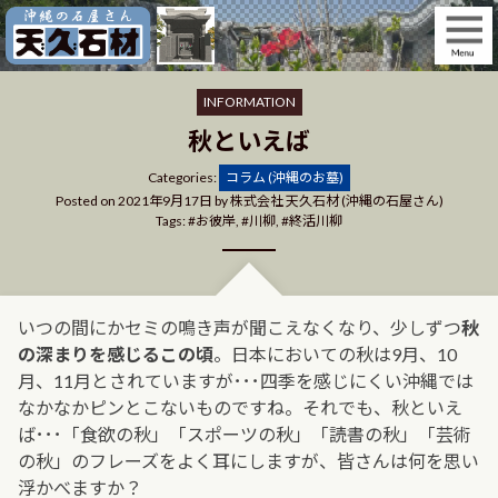
Skip
to
content
INFORMATION
秋といえば
Categories
Categories:
コラム (沖縄のお墓)
Posted on
2021年9月17日
by
株式会社 天久石材 (沖縄の石屋さん)
Tags:
お彼岸
,
川柳
,
終活川柳
いつの間にかセミの鳴き声が聞こえなくなり、少しずつ
秋
の深まりを感じるこの頃
。日本においての秋は9月、10
月、11月とされていますが･･･四季を感じにくい沖縄では
なかなかピンとこないものですね。それでも、秋といえ
ば･･･「食欲の秋」「スポーツの秋」「読書の秋」「芸術
の秋」のフレーズをよく耳にしますが、皆さんは何を思い
浮かべますか？