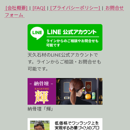
イ
[会社概要]
|
[FAQ]
|
[プライバシーポリシー]
|
お問合せ
ベ
フォーム
ス
ト
プ
天久石材のLINE公式アカウントで
ロ
す。ラインからご相談・お問合せも
可能です。
納骨壇「輝」