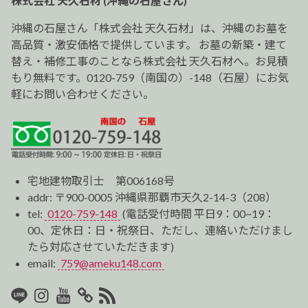
株式会社 天久石材 (沖縄の石屋さん)
シ
ョ
沖縄の石屋さん「株式会社 天久石材」は、沖縄のお墓を
ン
高品質・激安価格で提供しています。 お墓の新築・建て
替え・補修工事のことなら株式会社 天久石材へ。お見積
もり無料です。0120-759（南国の）-148（石屋）にお気
軽にお問い合わせください。
宅地建物取引士 第006168号
addr: 〒900-0005 沖縄県那覇市天久2-14-3（208）
tel:
0120-759-148
(電話受付時間 平日9：00~19：
00、定休日：日・祝祭日、ただし、連絡いただけまし
たら対応させていただきます)
email:
759@ameku148.com
LINE
Instagram
Youtube
マ
RSS2