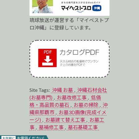
琉球放送が運営する「マイベストプ
ロ沖縄」に登録しています。
Site Tags:
沖縄 お墓
,
沖縄石材会社
(お墓専門)
,
お墓改修工事
,
低価
格・高品質の墓石
,
お墓の掃除
,
沖
縄県那覇市
,
お墓3D画像(完成イメ
ージ)
,
お墓建て替え工事
,
お墓工
事
,
墓補修工事
,
墓石基礎工事