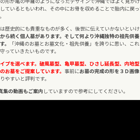
の形が亀の甲羅のようになったデザインで沖縄ではよく見かけ
しているともいわれ、その中にお骨を収めることで胎内に戻っ
。
は歴史的にも貴重なものが多く、後世に伝えていかないといけ
から続く個人墓があります。そして何より沖縄独特の祖先供養
す。
「沖縄のお墓とお墓文化・祖先供養」を誇りに思い、これ
守っていきたいものです。
イプを選べます。破風墓型、亀甲墓型、ひさし延長型、内地型
のお墓をご提案しています。
事前に
お墓の完成の形を３Ｄ画像
りやすいと評判です。
真集の動画もご案内
していますので参考にしてください。