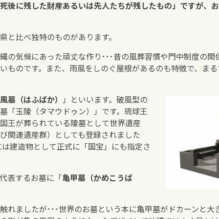
死後に残した財産あるいは先人たちが残したもの」ですが、お
県と比べ独特のものがあります。
縄の気候にあった頑丈な作り･･･昔の風葬習慣や門中制度の関
いものです。また、雨風をしのぐ屋根があるのも特徴で、まる
風墓（はふばか）
」といいます。破風型の
墓「玉陵（タマウドゥン）」です。琉球王
国王が葬られている陵墓として世界遺産
び関連遺産群）としても登録されました
年には建造物として正式に「国宝」にも指定さ
代表するお墓に「
亀甲墓（かめこうば
触れましたが･･･世界のお墓という本に亀甲墓がドカーンと大