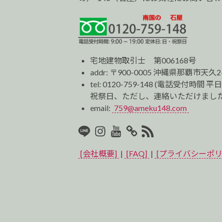
宅地建物取引士 第006168号
addr: 〒900-0005 沖縄県那覇市天久2
tel:
0120-759-148
(電話受付時間 平日
祝祭日、ただし、連絡いただけました
email:
759@ameku148.com
LINE
Instagram
Youtube
マ
RSS2
イ
[会社概要]
|
[FAQ]
|
[プライバシーポリ
ベ
ス
ト
プ