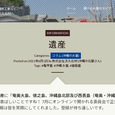
ホーム
選べるお墓のタイプ
補修工事など、
Home
Type
天久石材へ
INFORMATION
遺産
Categories
Categories:
コラム (沖縄のお墓)
Posted on
2021年6月1日
by
株式会社 天久石材 (沖縄の石屋さん)
Tags:
亀甲墓
,
沖縄 お墓
,
破風墓
産
に『
奄美大島、徳之島、沖縄島北部及び西表島（奄美・沖縄
喜ばしいことですね！ 7月にオンラインで開かれる委員会で
報は皆を笑顔にしてくれました。登録が待ち遠しいです。