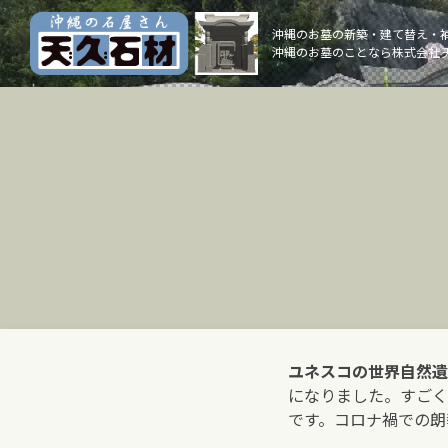
Skip
to
沖縄のお墓の新築・建て替え・
沖縄のお墓のことなら株式会社 
content
ユネスコの世界自然遺
になりました。すごく
です。コロナ禍での朗