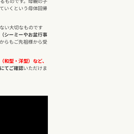
るものです。母親の子
ていくという母体回帰
ない大切なものです
（シーミーやお盆行事
からもご先祖様から受
（和型・洋型）など、
にてご確認
いただけま