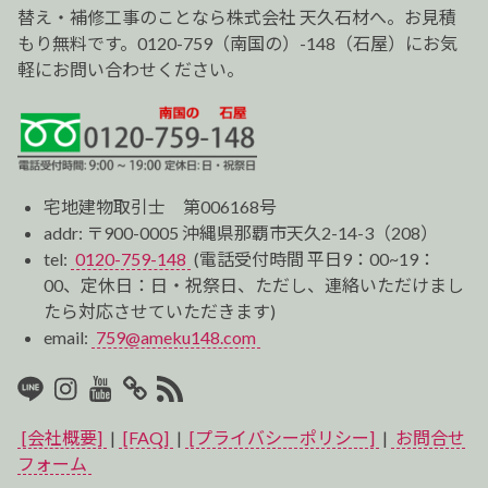
替え・補修工事のことなら株式会社 天久石材へ。お見積
もり無料です。0120-759（南国の）-148（石屋）にお気
軽にお問い合わせください。
宅地建物取引士 第006168号
addr: 〒900-0005 沖縄県那覇市天久2-14-3（208）
tel:
0120-759-148
(電話受付時間 平日9：00~19：
00、定休日：日・祝祭日、ただし、連絡いただけまし
たら対応させていただきます)
email:
759@ameku148.com
LINE
Instagram
Youtube
マ
RSS2
イ
[会社概要]
|
[FAQ]
|
[プライバシーポリシー]
|
お問合せ
ベ
フォーム