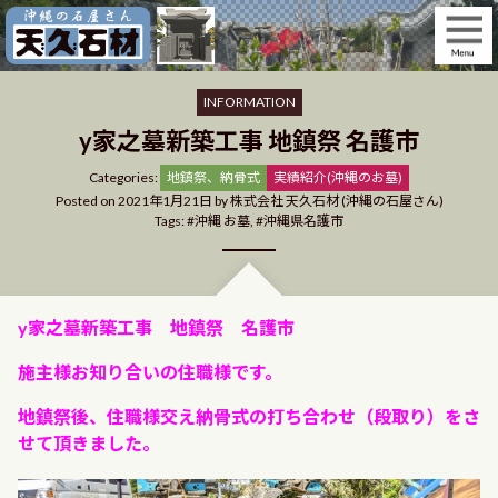
Skip
to
content
INFORMATION
y家之墓新築工事 地鎮祭 名護市
Categories
Categories:
地鎮祭、納骨式
実績紹介(沖縄のお墓)
Posted on
2021年1月21日
by
株式会社 天久石材 (沖縄の石屋さん)
Tags:
沖縄 お墓
,
沖縄県名護市
y家之墓新築工事 地鎮祭 名護市
施主様お知り合いの住職様です。
地鎮祭後、住職様交え納骨式の打ち合わせ（段取り）をさ
せて頂きました。