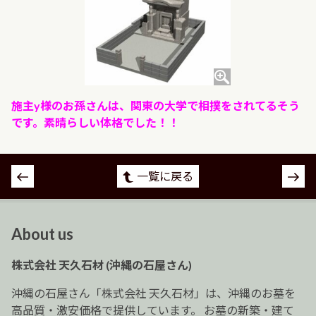
施主y様のお孫さんは、関東の大学で相撲をされてるそう
です。素晴らしい体格でした！！
投
一覧に戻る
稿
ナ
ビ
About us
ゲ
ー
株式会社 天久石材 (沖縄の石屋さん)
シ
ョ
沖縄の石屋さん「株式会社 天久石材」は、沖縄のお墓を
ン
高品質・激安価格で提供しています。 お墓の新築・建て