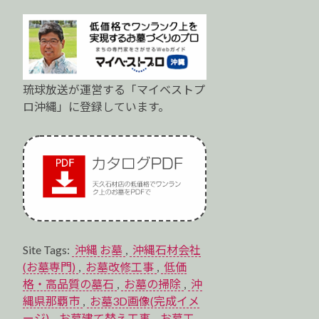
琉球放送が運営する「マイベストプ
ロ沖縄」に登録しています。
Site Tags:
沖縄 お墓
,
沖縄石材会社
(お墓専門)
,
お墓改修工事
,
低価
格・高品質の墓石
,
お墓の掃除
,
沖
縄県那覇市
,
お墓3D画像(完成イメ
ージ)
,
お墓建て替え工事
,
お墓工