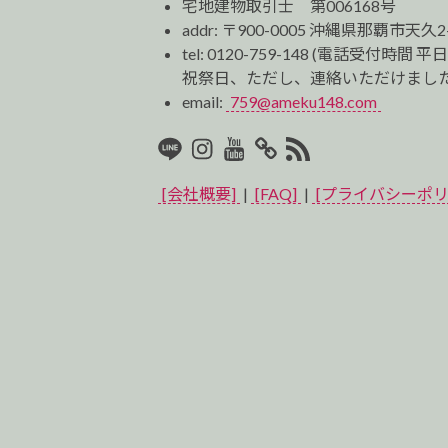
宅地建物取引士 第006168号
addr: 〒900-0005 沖縄県那覇市天久2
tel:
0120-759-148
(電話受付時間 平日
祝祭日、ただし、連絡いただけました
email:
759@ameku148.com
LINE
Instagram
Youtube
マ
RSS2
イ
[会社概要]
|
[FAQ]
|
[プライバシーポリ
ベ
ス
ト
プ
ロ