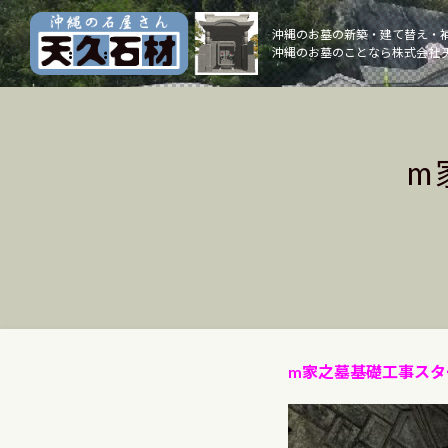
Skip
to
沖縄のお墓の新築・建て替え・
沖縄のお墓のことなら株式会社 
content
m
m家之墓基礎工事スタ