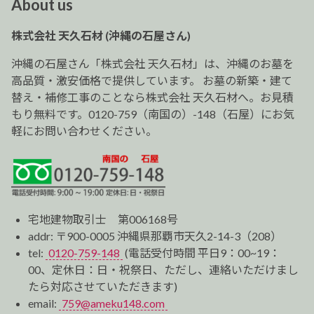
About us
ゲ
ー
株式会社 天久石材 (沖縄の石屋さん)
シ
ョ
沖縄の石屋さん「株式会社 天久石材」は、沖縄のお墓を
ン
高品質・激安価格で提供しています。 お墓の新築・建て
替え・補修工事のことなら株式会社 天久石材へ。お見積
もり無料です。0120-759（南国の）-148（石屋）にお気
軽にお問い合わせください。
宅地建物取引士 第006168号
addr: 〒900-0005 沖縄県那覇市天久2-14-3（208）
tel:
0120-759-148
(電話受付時間 平日9：00~19：
00、定休日：日・祝祭日、ただし、連絡いただけまし
たら対応させていただきます)
email:
759@ameku148.com