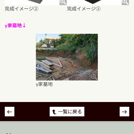
完成イメージ②
完成イメージ③
y家墓地↓
y家墓地
投
一覧に戻る
稿
ナ
ビ