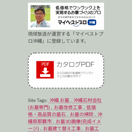
琉球放送が運営する「マイベストプ
ロ沖縄」に登録しています。
Site Tags:
沖縄 お墓
,
沖縄石材会社
(お墓専門)
,
お墓改修工事
,
低価
格・高品質の墓石
,
お墓の掃除
,
沖
縄県那覇市
,
お墓3D画像(完成イメ
ージ)
,
お墓建て替え工事
,
お墓工