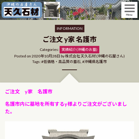
Skip
to
content
INFORMATION
ご注文 y家 名護市
Categories
Categories:
実績紹介(沖縄のお墓)
Posted on
2020年10月28日
by
株式会社 天久石材 (沖縄の石屋さん)
Tags:
低価格・高品質の墓石
,
沖縄県名護市
ご注文 y家 名護市
名護市内に墓地を所有するy様よりご注文がございまし
た。