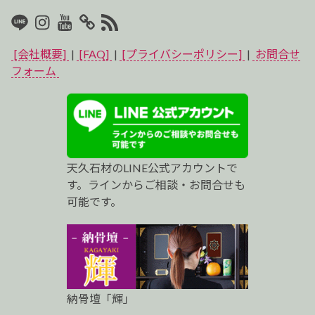
LINE
Instagram
Youtube
マ
RSS2
イ
[会社概要]
|
[FAQ]
|
[プライバシーポリシー]
|
お問合せ
ベ
フォーム
ス
ト
プ
天久石材のLINE公式アカウントで
ロ
す。ラインからご相談・お問合せも
可能です。
納骨壇「輝」