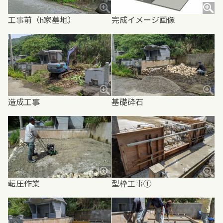
工事前（h家墓地）
完成イメージ画像
造成工事
基礎砕石
転圧作業
型枠工事①