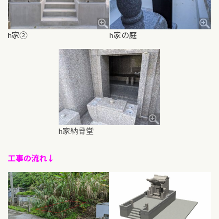
h家②
h家の庭
h家納骨堂
工事の流れ↓