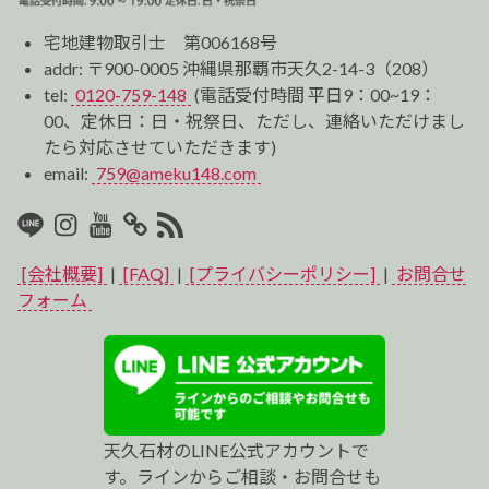
宅地建物取引士 第006168号
addr: 〒900-0005 沖縄県那覇市天久2-14-3（208）
tel:
0120-759-148
(電話受付時間 平日9：00~19：
00、定休日：日・祝祭日、ただし、連絡いただけまし
たら対応させていただきます)
email:
759@ameku148.com
LINE
Instagram
Youtube
マ
RSS2
イ
[会社概要]
|
[FAQ]
|
[プライバシーポリシー]
|
お問合せ
ベ
フォーム
ス
ト
プ
天久石材のLINE公式アカウントで
ロ
す。ラインからご相談・お問合せも