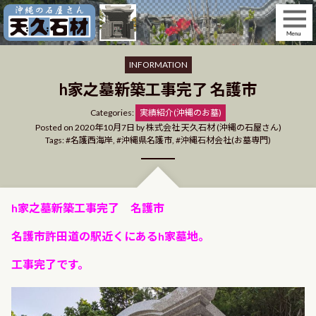
Skip
to
content
INFORMATION
h家之墓新築工事完了 名護市
Categories
Categories:
実績紹介(沖縄のお墓)
Posted on
2020年10月7日
by
株式会社 天久石材 (沖縄の石屋さん)
Tags:
名護西海岸
,
沖縄県名護市
,
沖縄石材会社(お墓専門)
h家之墓新築工事完了 名護市
名護市許田道の駅近くにあるh家墓地。
工事完了です。