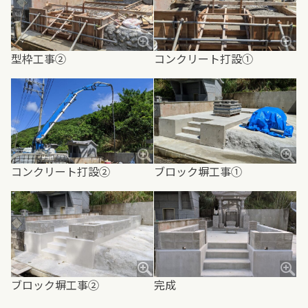
型枠工事②
コンクリート打設①
コンクリート打設②
ブロック塀工事①
ブロック塀工事②
完成