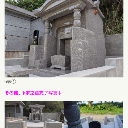
h家①
その他、h家之墓完了写真↓