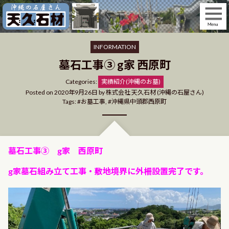
Skip
to
content
INFORMATION
墓石工事③ g家 西原町
Categories
Categories:
実績紹介(沖縄のお墓)
Posted on
2020年9月26日
by
株式会社 天久石材 (沖縄の石屋さん)
Tags:
お墓工事
,
沖縄県中頭郡西原町
墓石工事③ g家 西原町
g家墓石組み立て工事・敷地境界に外柵設置完了です。