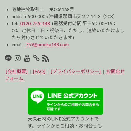
宅地建物取引士 第006168号
addr: 〒900-0005 沖縄県那覇市天久2-14-3（208）
tel:
0120-759-148
(電話受付時間 平日9：00~19：
00、定休日：日・祝祭日、ただし、連絡いただけまし
たら対応させていただきます)
email:
759@ameku148.com
LINE
Instagram
Youtube
マ
RSS2
イ
[会社概要]
|
[FAQ]
|
[プライバシーポリシー]
|
お問合せ
ベ
フォーム
ス
ト
プ
天久石材のLINE公式アカウントで
ロ
す。ラインからご相談・お問合せも