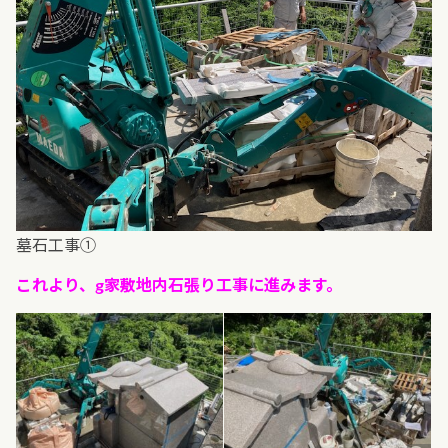
墓石工事①
これより、g家敷地内石張り工事に進みます。