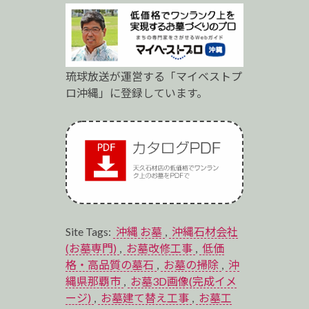
琉球放送が運営する「マイベストプ
ロ沖縄」に登録しています。
Site Tags:
沖縄 お墓
,
沖縄石材会社
(お墓専門)
,
お墓改修工事
,
低価
格・高品質の墓石
,
お墓の掃除
,
沖
縄県那覇市
,
お墓3D画像(完成イメ
ージ)
,
お墓建て替え工事
,
お墓工