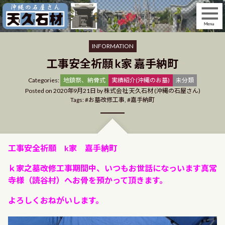
Skip
to
content
INFORMATION
工事安全祈願 k家 嘉手納町
Categories
Categories:
地鎮祭、納骨式
実績紹介(沖縄のお墓)
未分類
Posted on
2020年9月21日
by
株式会社 天久石材 (沖縄の石屋さん)
Tags:
お墓改修工事
,
嘉手納町
工事安全祈願 k家 嘉手納町
ｋ家之墓改修工事期間中、いつもお世話になっいます真常
寺様（読谷村）へお骨を預かって頂きます。
よろしくおねがいします。