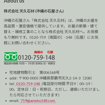
About us
ゲ
ー
株式会社 天久石材 (沖縄の石屋さん)
シ
ョ
沖縄の石屋さん「株式会社 天久石材」は、沖縄のお墓を
ン
高品質・激安価格で提供しています。 お墓の新築・建て
替え・補修工事のことなら株式会社 天久石材へ。お見積
もり無料です。0120-759（南国の）-148（石屋）にお気
軽にお問い合わせください。
宅地建物取引士 第006168号
addr: 〒900-0005 沖縄県那覇市天久2-14-3（208）
tel:
0120-759-148
(電話受付時間 平日9：00~19：
00、定休日：日・祝祭日、ただし、連絡いただけまし
たら対応させていただきます)
email:
759@ameku148.com