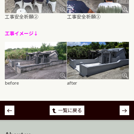
工事安全祈願②
工事安全祈願③
工事イメージ↓
before
after
投
一覧に戻る
稿
ナ
ビ