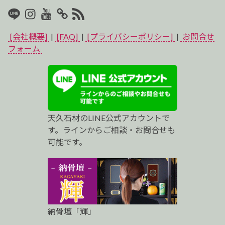
LINE
Instagram
Youtube
マ
RSS2
イ
[会社概要]
|
[FAQ]
|
[プライバシーポリシー]
|
お問合せ
ベ
フォーム
ス
ト
プ
天久石材のLINE公式アカウントで
ロ
す。ラインからご相談・お問合せも
可能です。
納骨壇「輝」