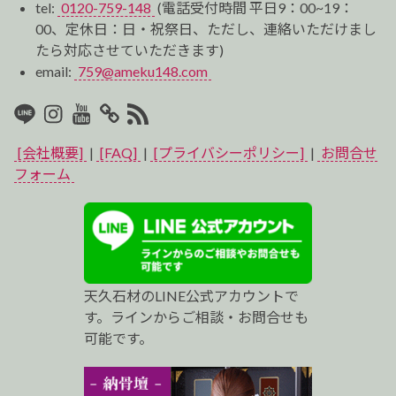
tel:
0120-759-148
(電話受付時間 平日9：00~19：
00、定休日：日・祝祭日、ただし、連絡いただけまし
たら対応させていただきます)
email:
759@ameku148.com
LINE
Instagram
Youtube
マ
RSS2
イ
[会社概要]
|
[FAQ]
|
[プライバシーポリシー]
|
お問合せ
ベ
フォーム
ス
ト
プ
天久石材のLINE公式アカウントで
ロ
す。ラインからご相談・お問合せも
可能です。