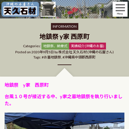
Skip
to
content
INFORMATION
地鎮祭 y家 西原町
Categories
Categories:
地鎮祭、納骨式
実績紹介(沖縄のお墓)
Posted on
2020年9月5日
by
株式会社 天久石材 (沖縄の石屋さん)
Tags:
お墓地鎮祭
,
沖縄県中頭郡西原町
地鎮祭 y家 西原町
台風１０号が接近する中、y家之墓地鎮祭を執り行いまし
た。