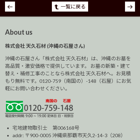
投
一覧に戻る
稿
ナ
ビ
About us
ゲ
ー
株式会社 天久石材 (沖縄の石屋さん)
シ
ョ
沖縄の石屋さん「株式会社 天久石材」は、沖縄のお墓を
ン
高品質・激安価格で提供しています。 お墓の新築・建て
替え・補修工事のことなら株式会社 天久石材へ。お見積
もり無料です。0120-759（南国の）-148（石屋）にお気
軽にお問い合わせください。
宅地建物取引士 第006168号
addr: 〒900-0005 沖縄県那覇市天久2-14-3（208）