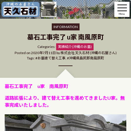
Skip
to
content
INFORMATION
墓石工事完了 u家 南風原町
Categories
Categories:
実績紹介(沖縄のお墓)
Posted on
2020年7月11日
by
株式会社 天久石材 (沖縄の石屋さん)
Tags:
お墓建て替え工事
,
沖縄県島尻郡南風原町
墓石工事完了 u家 南風原町
道路拡張により、建て替え工事を進めてきましたU家。無
事完成いたしました。