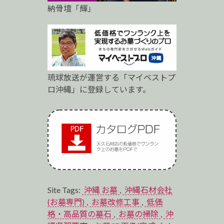
納骨壇「輝」
琉球放送が運営する「マイベストプ
ロ沖縄」に登録しています。
Site Tags:
沖縄 お墓
,
沖縄石材会社
(お墓専門)
,
お墓改修工事
,
低価
格・高品質の墓石
,
お墓の掃除
,
沖