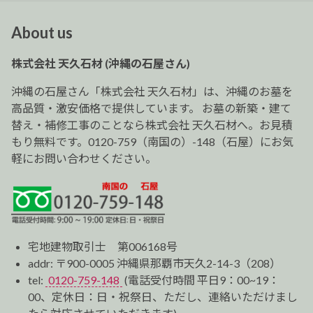
ナ
ビ
About us
ゲ
ー
株式会社 天久石材 (沖縄の石屋さん)
シ
ョ
沖縄の石屋さん「株式会社 天久石材」は、沖縄のお墓を
ン
高品質・激安価格で提供しています。 お墓の新築・建て
替え・補修工事のことなら株式会社 天久石材へ。お見積
もり無料です。0120-759（南国の）-148（石屋）にお気
軽にお問い合わせください。
宅地建物取引士 第006168号
addr: 〒900-0005 沖縄県那覇市天久2-14-3（208）
tel:
0120-759-148
(電話受付時間 平日9：00~19：
00、定休日：日・祝祭日、ただし、連絡いただけまし