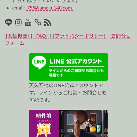
たら対応させていただきます)
email:
759@ameku148.com
LINE
Instagram
Youtube
マ
RSS2
イ
[会社概要]
|
[FAQ]
|
[プライバシーポリシー]
|
お問合せ
ベ
フォーム
ス
ト
プ
天久石材のLINE公式アカウントで
ロ
す。ラインからご相談・お問合せも
可能です。