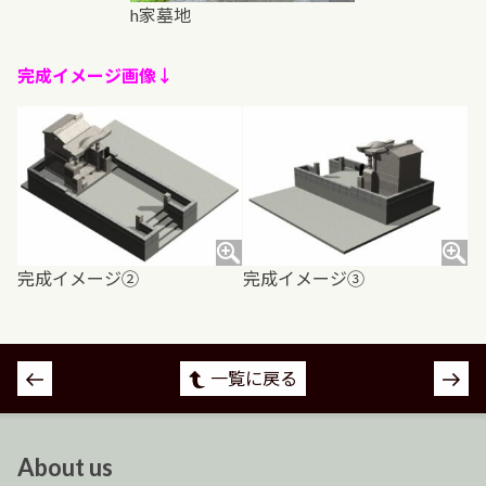
h家墓地
完成イメージ画像↓
完成イメージ②
完成イメージ③
投
一覧に戻る
稿
ナ
ビ
About us
ゲ