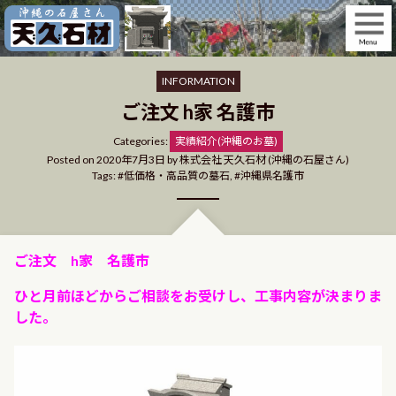
Skip
to
content
INFORMATION
ご注文 h家 名護市
Categories
Categories:
実績紹介(沖縄のお墓)
Posted on
2020年7月3日
by
株式会社 天久石材 (沖縄の石屋さん)
Tags:
低価格・高品質の墓石
,
沖縄県名護市
ご注文 h家 名護市
ひと月前ほどからご相談をお受けし、工事内容が決まりま
した。