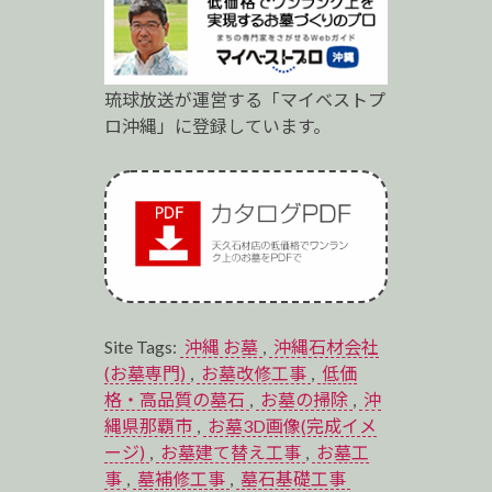
琉球放送が運営する「マイベストプ
ロ沖縄」に登録しています。
Site Tags:
沖縄 お墓
,
沖縄石材会社
(お墓専門)
,
お墓改修工事
,
低価
格・高品質の墓石
,
お墓の掃除
,
沖
縄県那覇市
,
お墓3D画像(完成イメ
ージ)
,
お墓建て替え工事
,
お墓工
事
,
墓補修工事
,
墓石基礎工事