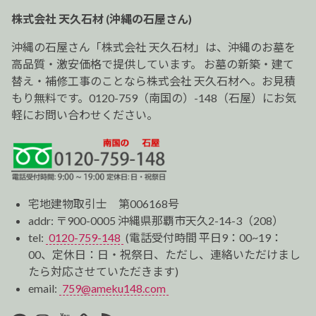
ー
株式会社 天久石材 (沖縄の石屋さん)
シ
ョ
沖縄の石屋さん「株式会社 天久石材」は、沖縄のお墓を
ン
高品質・激安価格で提供しています。 お墓の新築・建て
替え・補修工事のことなら株式会社 天久石材へ。お見積
もり無料です。0120-759（南国の）-148（石屋）にお気
軽にお問い合わせください。
宅地建物取引士 第006168号
addr: 〒900-0005 沖縄県那覇市天久2-14-3（208）
tel:
0120-759-148
(電話受付時間 平日9：00~19：
00、定休日：日・祝祭日、ただし、連絡いただけまし
たら対応させていただきます)
email:
759@ameku148.com