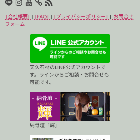
LINE
Instagram
Youtube
マ
RSS2
イ
[会社概要]
|
[FAQ]
|
[プライバシーポリシー]
|
お問合せ
ベ
フォーム
ス
ト
プ
天久石材のLINE公式アカウントで
ロ
す。ラインからご相談・お問合せも
可能です。
納骨壇「輝」