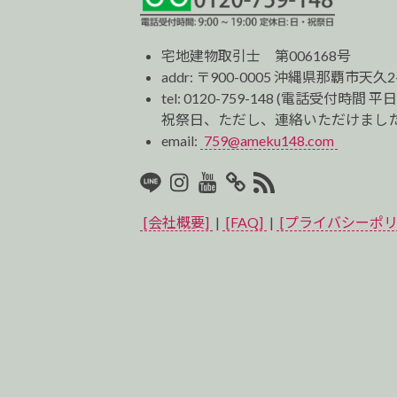
宅地建物取引士 第006168号
addr: 〒900-0005 沖縄県那覇市天久2
tel:
0120-759-148
(電話受付時間 平日
祝祭日、ただし、連絡いただけました
email:
759@ameku148.com
LINE
Instagram
Youtube
マ
RSS2
イ
[会社概要]
|
[FAQ]
|
[プライバシーポリ
ベ
ス
ト
プ
ロ