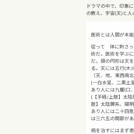
ドラマの中で、印象に
の教え、宇宙(天)と人の
医術とは人間が本能
従って 体に刺さっ
術だ。医術を学ぶに
だ。頭の円形は天を
る。天には五行(木
（天、地、東西南北
(一白水星、二黒土
あり人には九響(口
(【手経/上肢】太
肢】太陰脾系、陽明
あり人には二十四愈
は三六五の関節があ
病を治すにはまず患