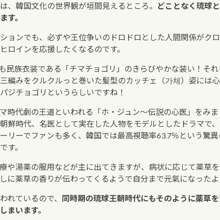
は、韓国文化の世界観が垣間見えるところ。
どことなく琉球と
ます。
ションでも、必ずや王位争いのドロドロとした人間関係がクロ
ヒロインを応援したくなるのです。
も民族衣装である「チマチョゴリ」のきらびやかな装い！それ
三編みをクルクルっと巻いた髪型のカッチェ（가체）姿には心
パジチョゴリというらしいですね！
マ時代劇の王道といわれる「ホ・ジュン～伝説の心医」をみまし
朝鮮時代、名医として実在した人物をモデルとしたドラマで、
ーリーでファンも多く、韓国では最高視聴率63.7％という驚
です。
療や湯薬の服用などが主に出てきますが、病状に応じて薬草を
しに薬草の香りが伝わってくるようで自分まで元氣になったよ
われているので、
同時期の琉球王朝時代にもそのように薬草を
しまいます。