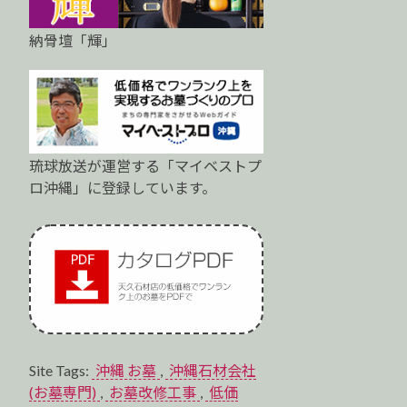
納骨壇「輝」
琉球放送が運営する「マイベストプ
ロ沖縄」に登録しています。
Site Tags:
沖縄 お墓
,
沖縄石材会社
(お墓専門)
,
お墓改修工事
,
低価