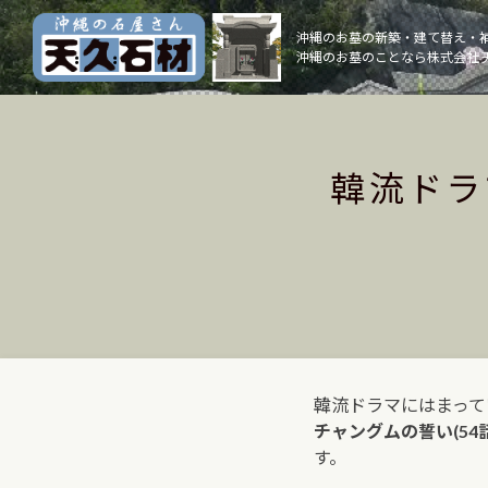
Skip
to
沖縄のお墓の新築・建て替え・
沖縄のお墓のことなら株式会社 
content
韓流ドラ
韓流ドラマにはまって
チャングムの誓い(54話
す。