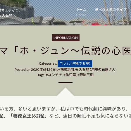
ホーム
選べるお墓のタイプ
補修工事など、
Home
Type
天久石材へ
INFORMATION
マ「ホ・ジュン～伝説の心
Categories
Categories:
コラム (沖縄のお墓)
Posted on
2020年6月29日
by
株式会社 天久石材 (沖縄の石屋さん)
Tags:
ユンヂチ
,
亀甲墓
,
琉球王朝
いる方、多いと思いますが、私は中でも時代劇に興味があり、
)」「善徳女王(62話)」
など、連日の睡眠不足も気にならない