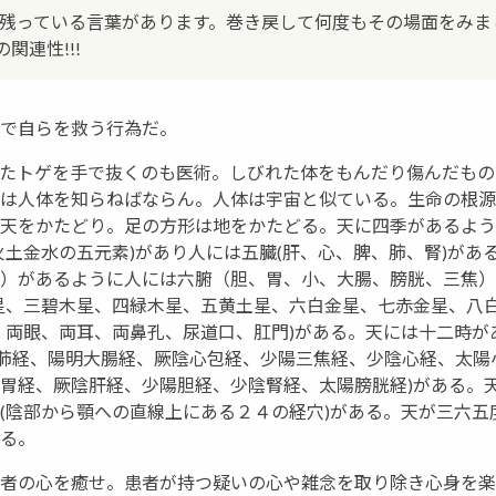
残っている言葉があります。巻き戻して何度もその場面をみま
関連性!!!
で自らを救う行為だ。
たトゲを手で抜くのも医術。しびれた体をもんだり傷んだもの
は人体を知らねばならん。人体は宇宙と似ている。生命の根源
天をかたどり。足の方形は地をかたどる。天に四季があるよう
火土金水の五元素)があり人には五臓(肝、心、脾、肺、腎)があ
）があるように人には六腑（胆、胃、小、大腸、膀胱、三焦）
星、三碧木星、四緑木星、五黄土星、六白金星、七赤金星、八白
、両眼、両耳、両鼻孔、尿道口、肛門)がある。天には十二時が
陰肺経、陽明大腸経、厥陰心包経、少陽三焦経、少陰心経、太陽
胃経、厥陰肝経、少陽胆経、少陰腎経、太陽膀胱経)がある。
(陰部から顎への直線上にある２４の経穴)がある。天が三六五
る。
者の心を癒せ。患者が持つ疑いの心や雑念を取り除き心身を楽