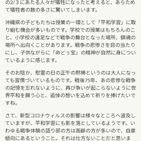
の2/３にあたる人々が犠牲になったと考えると、あらため
て犠牲者の数の多さに驚いてしまいます。
沖縄県の子どもたちは授業の一環として「平和学習」に取
り組む機会が多いものです。学校での授業はもちろんのこ
と、小学校の遠足などで戦争の舞台となった場所、鎮魂の
場所へ出向くことがあります。戦争の悲惨さを目の当たり
にし、子供ながらに「命どぅ宝」の精神が自然に身につい
ているように感じます。
そのお陰か、慰霊の日の正午の黙祷というのは大人になっ
ても習慣づいているものです。戦後75年、あの悲惨な戦争
の記憶を忘れないように、再び争いが起こらないように世
界平和を願う心と、追悼の想いを込めて祈りを捧げたいで
すね。
さて、新型コロナウィルスの影響は様々なところへ波及し
ていますが、平和学習にも影を落としているようです。い
わゆる戦争体験の語り部の方は高齢の方が多いので、自粛
傾向にあるということ。それは仕方ないことだと思いま