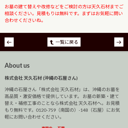
お墓の建て替えや改修などをご検討の方は天久石材までご
相談ください。見積もりは無料です。まずはお気軽に問い
合わせくださいね。
投
一覧に戻る
稿
ナ
ビ
About us
ゲ
ー
株式会社 天久石材 (沖縄の石屋さん)
シ
ョ
沖縄の石屋さん「株式会社 天久石材」は、沖縄のお墓を
ン
高品質・激安価格で提供しています。 お墓の新築・建て
替え・補修工事のことなら株式会社 天久石材へ。お見積
もり無料です。0120-759（南国の）-148（石屋）にお気
軽にお問い合わせください。