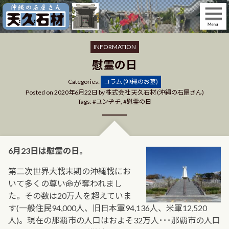
Skip
to
content
INFORMATION
慰霊の日
Categories
Categories:
コラム (沖縄のお墓)
Posted on
2020年6月22日
by
株式会社 天久石材 (沖縄の石屋さん)
Tags:
ユンヂチ
,
慰霊の日
6月23日は慰霊の日。
第二次世界大戦末期の沖縄戦にお
いて多くの尊い命が奪われまし
た。その数は20万人を超えていま
す(一般住民94,000人、旧日本軍94,136人、米軍12,520
人)。現在の那覇市の人口はおよそ32万人･･･那覇市の人口