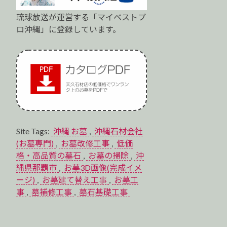
琉球放送が運営する「マイベストプ
ロ沖縄」に登録しています。
Site Tags:
沖縄 お墓
,
沖縄石材会社
(お墓専門)
,
お墓改修工事
,
低価
格・高品質の墓石
,
お墓の掃除
,
沖
縄県那覇市
,
お墓3D画像(完成イメ
ージ)
,
お墓建て替え工事
,
お墓工
事
,
墓補修工事
,
墓石基礎工事