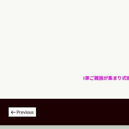
t家ご親族が集まり式
投
Previous
稿
ナ