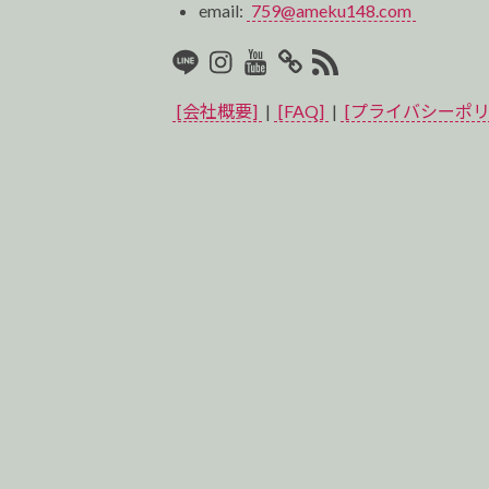
email:
759@ameku148.com
LINE
Instagram
Youtube
マ
RSS2
イ
[会社概要]
|
[FAQ]
|
[プライバシーポリ
ベ
ス
ト
プ
ロ