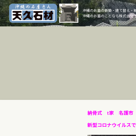
Skip
to
沖縄のお墓の新築・建て替え・
沖縄のお墓のことなら株式会社 
content
納骨式 t家 名護市
新型コロナウイルスで