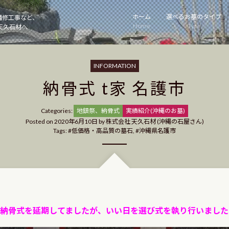
ホーム
選べるお墓のタイプ
補修工事など、
Home
Type
天久石材へ
INFORMATION
納骨式 t家 名護市
Categories
Categories:
地鎮祭、納骨式
実績紹介(沖縄のお墓)
Posted on
2020年6月10日
by
株式会社 天久石材 (沖縄の石屋さん)
Tags:
低価格・高品質の墓石
,
沖縄県名護市
納骨式を延期してましたが、いい日を選び式を執り行いました