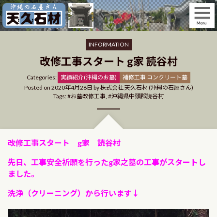
Skip
to
content
INFORMATION
改修工事スタート g家 読谷村
Categories
Categories:
実績紹介(沖縄のお墓)
補修工事 コンクリート墓
Posted on
2020年4月28日
by
株式会社 天久石材 (沖縄の石屋さん)
Tags:
お墓改修工事
,
沖縄県中頭郡読谷村
改修工事スタート g家 読谷村
先日、工事安全祈願を行ったg家之墓の工事がスタートし
ました。
洗浄（クリーニング）から行います↓