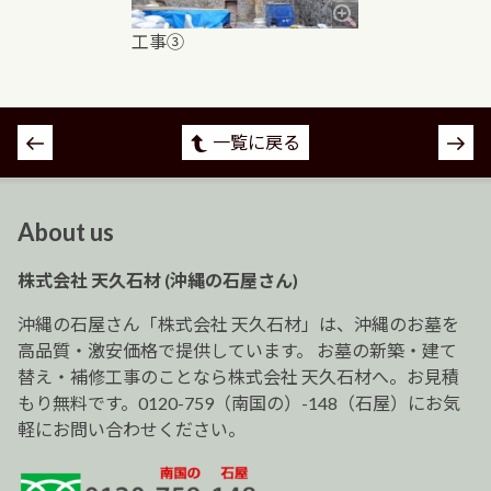
工事③
投
一覧に戻る
稿
ナ
ビ
About us
ゲ
ー
株式会社 天久石材 (沖縄の石屋さん)
シ
ョ
沖縄の石屋さん「株式会社 天久石材」は、沖縄のお墓を
ン
高品質・激安価格で提供しています。 お墓の新築・建て
替え・補修工事のことなら株式会社 天久石材へ。お見積
もり無料です。0120-759（南国の）-148（石屋）にお気
軽にお問い合わせください。