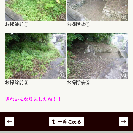
お掃除前①
お掃除後①
お掃除前②
お掃除後②
きれいになりましたね！！
投
一覧に戻る
稿