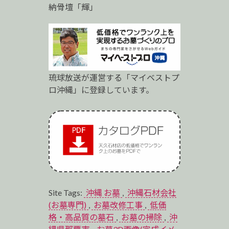
納骨壇「輝」
琉球放送が運営する「マイベストプ
ロ沖縄」に登録しています。
Site Tags:
沖縄 お墓
,
沖縄石材会社
(お墓専門)
,
お墓改修工事
,
低価
格・高品質の墓石
,
お墓の掃除
,
沖