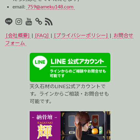
email:
759@ameku148.com
LINE
Instagram
Youtube
マ
RSS2
イ
[会社概要]
|
[FAQ]
|
[プライバシーポリシー]
|
お問合せ
ベ
フォーム
ス
ト
プ
天久石材のLINE公式アカウントで
ロ
す。ラインからご相談・お問合せも
可能です。