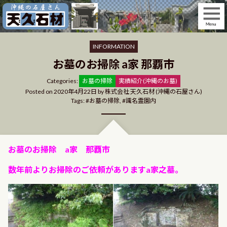
Skip
to
content
INFORMATION
お墓のお掃除 a家 那覇市
Categories
Categories:
お墓の掃除
実績紹介(沖縄のお墓)
Posted on
2020年4月22日
by
株式会社 天久石材 (沖縄の石屋さん)
Tags:
お墓の掃除
,
識名霊園内
お墓のお掃除 a家 那覇市
数年前よりお掃除のご依頼がありますa家之墓。