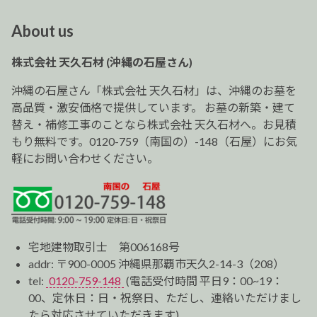
ナ
ビ
About us
ゲ
ー
株式会社 天久石材 (沖縄の石屋さん)
シ
ョ
沖縄の石屋さん「株式会社 天久石材」は、沖縄のお墓を
ン
高品質・激安価格で提供しています。 お墓の新築・建て
替え・補修工事のことなら株式会社 天久石材へ。お見積
もり無料です。0120-759（南国の）-148（石屋）にお気
軽にお問い合わせください。
宅地建物取引士 第006168号
addr: 〒900-0005 沖縄県那覇市天久2-14-3（208）
tel:
0120-759-148
(電話受付時間 平日9：00~19：
00、定休日：日・祝祭日、ただし、連絡いただけまし
たら対応させていただきます)