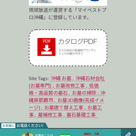
琉球放送が運営する「マイベストプ
ロ沖縄」に登録しています。
Site Tags:
沖縄 お墓
,
沖縄石材会社
(お墓専門)
,
お墓改修工事
,
低価
格・高品質の墓石
,
お墓の掃除
,
沖
縄県那覇市
,
お墓3D画像(完成イメ
ージ)
,
お墓建て替え工事
,
お墓工
事
,
墓補修工事
,
墓石基礎工事