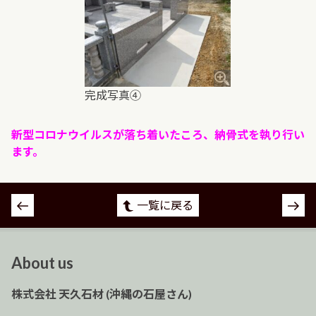
完成写真④
新型コロナウイルスが落ち着いたころ、納骨式を執り行い
ます。
投
一覧に戻る
稿
ナ
ビ
About us
ゲ
ー
株式会社 天久石材 (沖縄の石屋さん)
シ