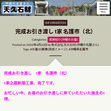
Skip
to
content
INFORMATION
完成お引き渡し t家 名護市（北）
Categories
Categories:
実績紹介(沖縄のお墓)
Posted on
2020年4月20日
by
株式会社 天久石材 (沖縄の石屋さん)
Tags:
お墓3D画像(完成イメージ)
,
沖縄県名護市
完成お引き渡し t家 名護市（北）
t家之墓新築工事、完了です。
お忙しい中、お墓のお引き渡しに来ていただいた施主のt
様。