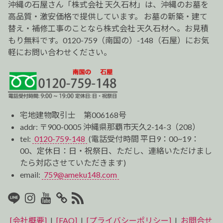
ョ
沖縄の石屋さん「株式会社 天久石材」は、沖縄のお墓を
ン
高品質・激安価格で提供しています。 お墓の新築・建て
替え・補修工事のことなら株式会社 天久石材へ。お見積
もり無料です。0120-759（南国の）-148（石屋）にお気
軽にお問い合わせください。
宅地建物取引士 第006168号
addr: 〒900-0005 沖縄県那覇市天久2-14-3（208）
tel:
0120-759-148
(電話受付時間 平日9：00~19：
00、定休日：日・祝祭日、ただし、連絡いただけまし
たら対応させていただきます)
email:
759@ameku148.com
LINE
Instagram
Youtube
マ
RSS2
イ
[会社概要]
|
[FAQ]
|
[プライバシーポリシー]
|
お問合せ