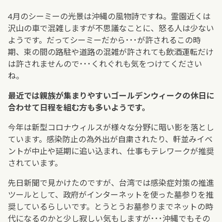
4月のシーミーの光景は沖縄の風物詩ですね。霊園近くは
沢山の車で混雑しますが不思議なことに、怒る人は少ない
ようです。だってシーミーだから･･･が許されるこの時
期、束の間の路駐や道路の混雑が許されても飲酒運転だけ
は許されませんので･･･くれぐれも気をつけてください
ね。
最近では親族が集まりやすいゴールデンウィークの休日に
合わせて日程を組む方も多いようです。
今年は新型コロナウィルスが様々な分野に暗い影を落とし
ています。感染防止の為外出が自粛されたり、軒並みイベ
ントが中止や延期に追い込まれ、仕事もテレワークが推奨
されています。
先日新聞で見かけたのですが、台湾では感染症対策の推進
ツールとして、政府がインターネットを使った墓参りを推
奨しているらしいです。とうとうお墓参りまでネットの時
代になるのかと少し寂しい気もしますが･･･沖縄でもその