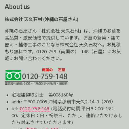
ビ
About us
ゲ
ー
株式会社 天久石材 (沖縄の石屋さん)
シ
ョ
沖縄の石屋さん「株式会社 天久石材」は、沖縄のお墓を
ン
高品質・激安価格で提供しています。 お墓の新築・建て
替え・補修工事のことなら株式会社 天久石材へ。お見積
もり無料です。0120-759（南国の）-148（石屋）にお気
軽にお問い合わせください。
宅地建物取引士 第006168号
addr: 〒900-0005 沖縄県那覇市天久2-14-3（208）
tel:
0120-759-148
(電話受付時間 平日9：00~19：
00、定休日：日・祝祭日、ただし、連絡いただけまし
たら対応させていただきます)