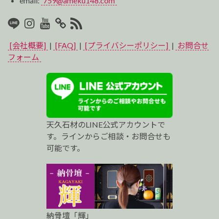
email:
759@ameku148.com
LINE
Instagram
Youtube
マ
RSS2
イ
[会社概要]
|
[FAQ]
|
[プライバシーポリシー]
|
お問合せ
ベ
フォーム
ス
ト
プ
天久石材のLINE公式アカウントで
ロ
す。ラインからご相談・お問合せも
可能です。
納骨壇「輝」