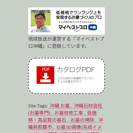
琉球放送が運営する「マイベストプ
ロ沖縄」に登録しています。
Site Tags:
沖縄 お墓
,
沖縄石材会社
(お墓専門)
,
お墓改修工事
,
低価
格・高品質の墓石
,
お墓の掃除
,
沖
縄県那覇市
,
お墓3D画像(完成イメ