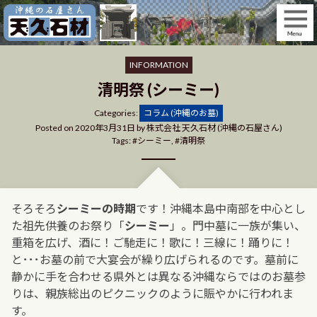
Skip
to
content
INFORMATION
清明祭 (シーミー)
Categories
Categories:
コラム (沖縄のお墓)
Posted on
2020年3月31日
by
株式会社 天久石材 (沖縄の石屋さん)
Tags:
シーミー
,
清明祭
そろそろ
シーミーの時期
です！沖縄本島中南部を中心とし
た祖先供養のお祭り「
シーミー
」。門中墓に一族が集い、
重箱を広げ、酒に！ご馳走に！歌に！三線に！踊りに！
と･･･お墓の前で大宴会が繰り広げられるのです。墓前に
静かに手を合わせる県外とは異なる沖縄ならではのお墓参
りは、親族総出のピクニックのように賑やかに行われま
す。