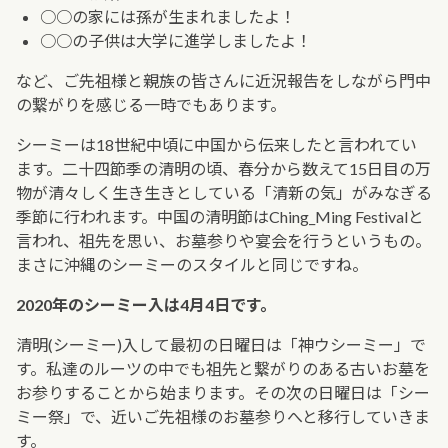
○○の家には孫が生まれましたよ！
○○の子供は大学に進学しましたよ！
など、ご先祖様と親族の皆さんに近況報告をしながら門中
の繋がりを感じる一時でもあります。
シーミーは18世紀中頃に中国から伝来したと言われてい
ます。二十四節季の清明の頃、春分から数えて15日目の万
物が清々しく生き生きとしている「清新の気」がみなぎる
季節に行われます。中国の清明節はChing_Ming Festivalと
言われ、祖先を思い、お墓参りや宴会を行うというもの。
まさに沖縄のシーミーのスタイルと同じですね。
2020年のシーミー入は4月4日です。
清明(シーミー)入して最初の日曜日は「神ウシーミー」で
す。私達のルーツの中でも祖先と繋がりのある古いお墓を
お参りすることから始まります。その次の日曜日は「シー
ミー祭」で、近いご先祖様のお墓参りへと移行していきま
す。