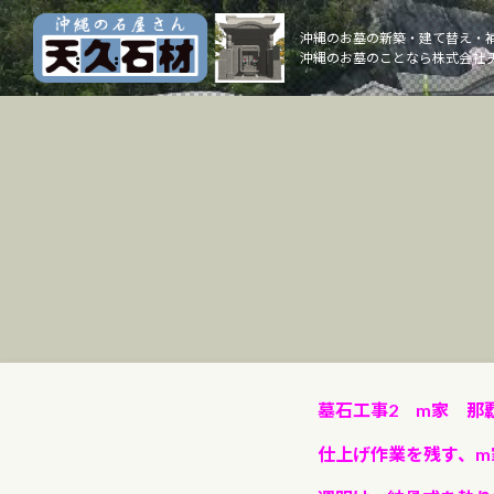
Skip
to
沖縄のお墓の新築・建て替え・
沖縄のお墓のことなら株式会社 
content
墓石工事2 m家 那
仕上げ作業を残す、m