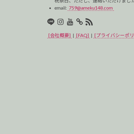
祝祭日、ただし、連絡いただけました
email:
759@ameku148.com
LINE
Instagram
Youtube
マ
RSS2
イ
[会社概要]
|
[FAQ]
|
[プライバシーポリ
ベ
ス
ト
プ
ロ