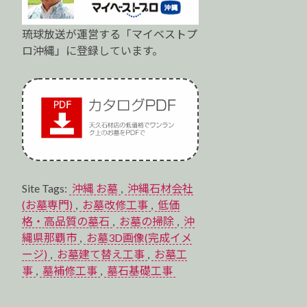
琉球放送が運営する「マイベストプ
ロ沖縄」に登録しています。
Site Tags:
沖縄 お墓
,
沖縄石材会社
(お墓専門)
,
お墓改修工事
,
低価
格・高品質の墓石
,
お墓の掃除
,
沖
縄県那覇市
,
お墓3D画像(完成イメ
ージ)
,
お墓建て替え工事
,
お墓工
事
,
墓補修工事
,
墓石基礎工事