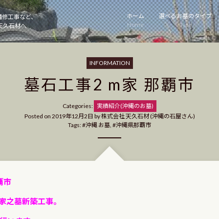
ホーム
選べるお墓のタイプ
補修工事など、
Home
Type
天久石材へ
INFORMATION
墓石工事2 m家 那覇市
Categories
Categories:
実績紹介(沖縄のお墓)
Posted on
2019年12月2日
by
株式会社 天久石材 (沖縄の石屋さん)
Tags:
沖縄 お墓
,
沖縄県那覇市
覇市
家之墓新築工事。