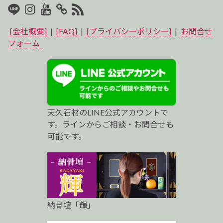
LINE
Instagram
Youtube
マ
RSS2
イ
[会社概要]
|
[FAQ]
|
[プライバシーポリシー]
|
お問合せ
ベ
フォーム
ス
ト
プ
天久石材のLINE公式アカウントで
ロ
す。ラインからご相談・お問合せも
可能です。
納骨壇「輝」