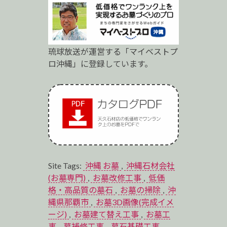
琉球放送が運営する「マイベストプ
ロ沖縄」に登録しています。
Site Tags:
沖縄 お墓
,
沖縄石材会社
(お墓専門)
,
お墓改修工事
,
低価
格・高品質の墓石
,
お墓の掃除
,
沖
縄県那覇市
,
お墓3D画像(完成イメ
ージ)
,
お墓建て替え工事
,
お墓工
事
,
墓補修工事
,
墓石基礎工事