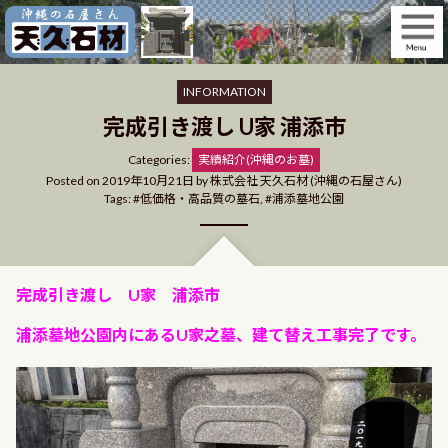
Skip
to
content
INFORMATION
完成引き渡し U家 浦添市
Categories
Categories:
実績紹介(沖縄のお墓)
Posted on
2019年10月21日
by
株式会社 天久石材 (沖縄の石屋さん)
Tags:
低価格・高品質の墓石
,
浦添墓地公園
完成引き渡し U家 浦添市
浦添墓地公園内にあるU家之墓、建て替え工事完了です。