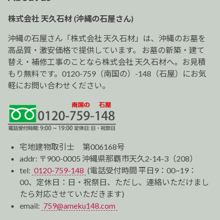
ゲ
ー
株式会社 天久石材 (沖縄の石屋さん)
シ
ョ
沖縄の石屋さん「株式会社 天久石材」は、沖縄のお墓を
ン
高品質・激安価格で提供しています。 お墓の新築・建て
替え・補修工事のことなら株式会社 天久石材へ。お見積
もり無料です。0120-759（南国の）-148（石屋）にお気
軽にお問い合わせください。
宅地建物取引士 第006168号
addr: 〒900-0005 沖縄県那覇市天久2-14-3（208）
tel:
0120-759-148
(電話受付時間 平日9：00~19：
00、定休日：日・祝祭日、ただし、連絡いただけまし
たら対応させていただきます)
email:
759@ameku148.com