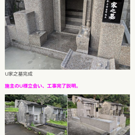
U家之墓完成
施主のU様立会い、工事完了説明。