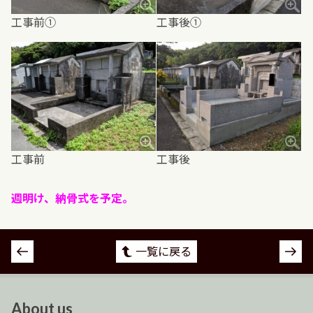
工事前①
工事後①
工事前
工事後
週明け、納骨式を予定。
投
一覧に戻る
稿
ナ
ビ
About us